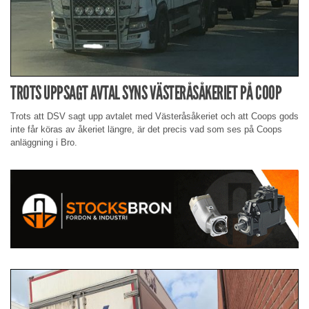
TROTS UPPSAGT AVTAL SYNS VÄSTERÅSÅKERIET PÅ COOP
Trots att DSV sagt upp avtalet med Västeråsåkeriet och att Coops gods
inte får köras av åkeriet längre, är det precis vad som ses på Coops
anläggning i Bro.