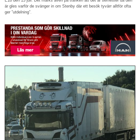
E18 den 13 juli. Det märks även på trafiken att det är semester då den
är gles varför de svänger in om Stenby där ett besök tyvärr alltför ofta
ger ”utdelning”.