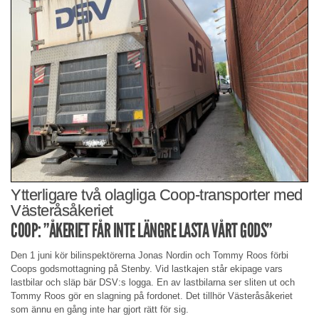
Ytterligare två olagliga Coop-transporter med
Västeråsåkeriet
COOP: ”ÅKERIET FÅR INTE LÄNGRE LASTA VÅRT GODS”
Den 1 juni kör bilinspektörerna Jonas Nordin och Tommy Roos förbi
Coops godsmottagning på Stenby. Vid lastkajen står ekipage vars
lastbilar och släp bär DSV:s logga. En av lastbilarna ser sliten ut och
Tommy Roos gör en slagning på fordonet. Det tillhör Västeråsåkeriet
som ännu en gång inte har gjort rätt för sig.