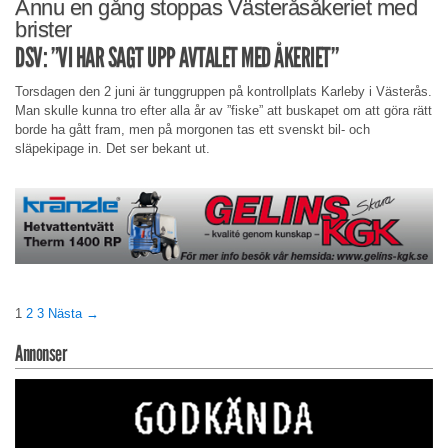
Ännu en gång stoppas Västeråsåkeriet med
brister
DSV: ”VI HAR SAGT UPP AVTALET MED ÅKERIET”
Torsdagen den 2 juni är tunggruppen på kontrollplats Karleby i Västerås.
Man skulle kunna tro efter alla år av ”fiske” att buskapet om att göra rätt
borde ha gått fram, men på morgonen tas ett svenskt bil- och
släpekipage in. Det ser bekant ut.
1
2
3
Nästa →
Annonser