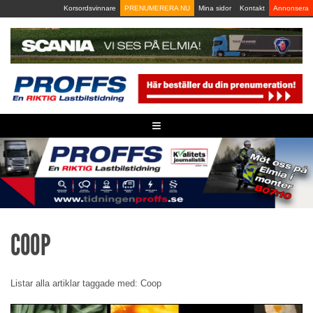
Skip
Korsordsvinnare
PRENUMERERA NU
Mina sidor
Kontakt
Annonsera
to
content
≡
COOP
Listar alla artiklar taggade med: Coop