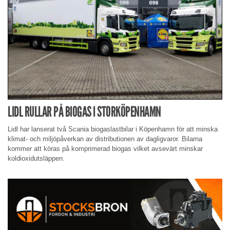
LIDL RULLAR PÅ BIOGAS I STORKÖPENHAMN
Lidl har lanserat två Scania biogaslastbilar i Köpenhamn för att minska
klimat- och miljöpåverkan av distributionen av dagligvaror. Bilarna
kommer att köras på komprimerad biogas vilket avsevärt minskar
koldioxidutsläppen.