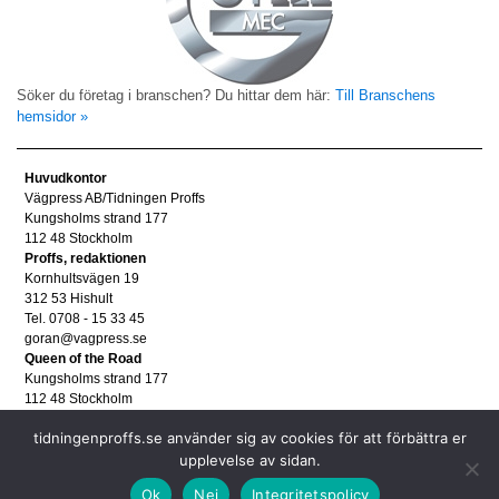
Söker du företag i branschen? Du hittar dem här:
Till Branschens
hemsidor »
Huvudkontor
Vägpress AB/Tidningen Proffs
Kungsholms strand 177
112 48 Stockholm
Proffs, redaktionen
Kornhultsvägen 19
312 53 Hishult
Tel. 0708 - 15 33 45
goran@vagpress.se
Queen of the Road
Kungsholms strand 177
112 48 Stockholm
Annonsera
tidningenproffs.se använder sig av cookies för att förbättra er
Tel. 08 - 653 83 80
upplevelse av sidan.
annons@vagpress.se
Personuppgifter
Ok
Nej
Integritetspolicy