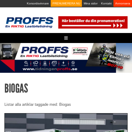
Skip
Korsordsvinnare
PRENUMERERA NU
Mina sidor
Kontakt
Annonsera
to
content
≡
BIOGAS
Listar alla artiklar taggade med: Biogas