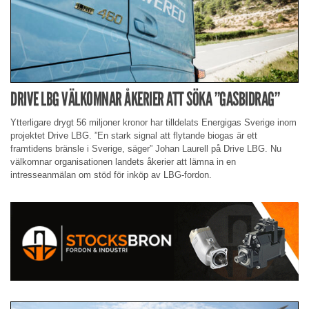
DRIVE LBG VÄLKOMNAR ÅKERIER ATT SÖKA ”GASBIDRAG”
Ytterligare drygt 56 miljoner kronor har tilldelats Energigas Sverige inom
projektet Drive LBG. ”En stark signal att flytande biogas är ett
framtidens bränsle i Sverige, säger” Johan Laurell på Drive LBG. Nu
välkomnar organisationen landets åkerier att lämna in en
intresseanmälan om stöd för inköp av LBG-fordon.