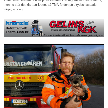
Transportarbetareförbundet protesterade och drog saken inför domstol,
men nu står det klart att kravet på TMA-fordon på skyddsklassade
väger, rivs upp.