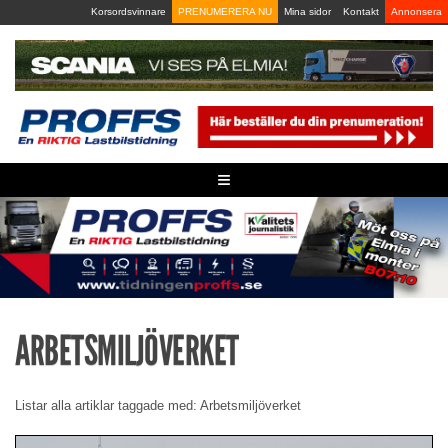
Skip
Korsordsvinnare
PRENUMERERA NU
Mina sidor
Kontakt
Annonsera
to
content
≡
ARBETSMILJÖVERKET
Listar alla artiklar taggade med: Arbetsmiljöverket