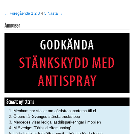
← Föregående
1
2
3
4
5
Nästa →
Annonser
Senaste nyheterna
Menhammar ställer om gårdstransporterna till el
Örebro får Sveriges största truckstopp
Mercedes visar lediga lastbilsparkeringar i mobilen
M Sverige: ”Förbjud eftersupning”
Lätta lastbilar fortsätter uppåt – trögare för de tunga