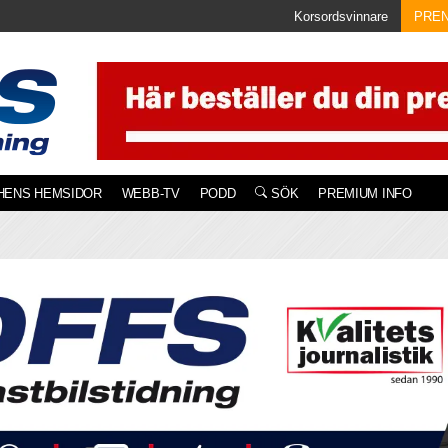
Korsordsvinnare
PRE
HENS HEMSIDOR
WEBB-TV
PODD
SÖK
PREMIUM INFO