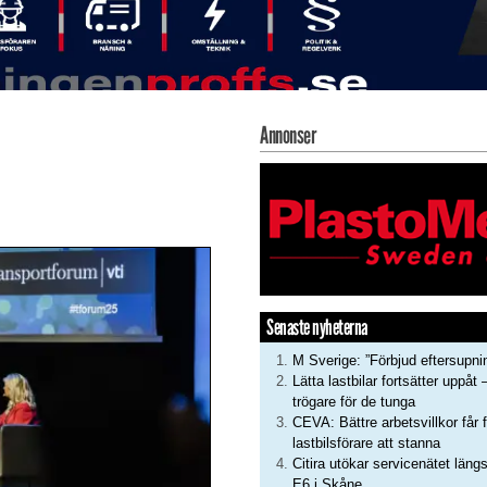
Annonser
Senaste nyheterna
M Sverige: ”Förbjud eftersupni
Lätta lastbilar fortsätter uppåt 
trögare för de tunga
CEVA: Bättre arbetsvillkor får f
lastbilsförare att stanna
Citira utökar servicenätet läng
E6 i Skåne