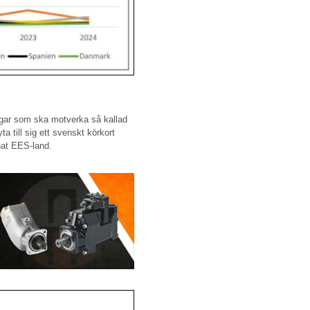
ngar som ska motverka så kallad
a till sig ett svenskt körkort
nnat EES-land.