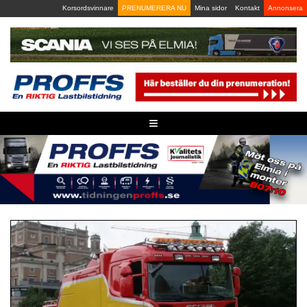
Skip
Korsordsvinnare
PRENUMERERA NU
Mina sidor
Kontakt
Annonsera
to
content
≡