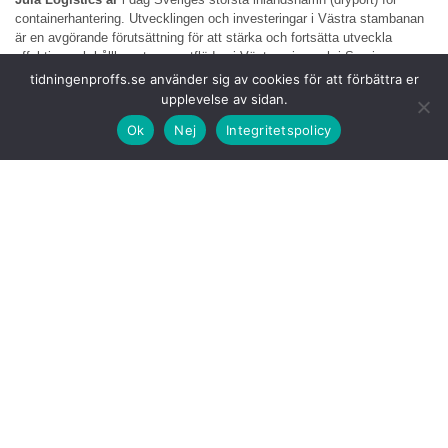
containerhantering. Utvecklingen och investeringar i Västra stambanan
är en avgörande förutsättning för att stärka och fortsätta utveckla
effektiva och hållbara transportflöden i Västsverige och i Sverige som
helhet.
tidningenproffs.se använder sig av cookies för att förbättra er
upplevelse av sidan.
Göteborgs hamn
spelar en central roll i det svenska logistiksystemet,
Ok
Nej
Integritetspolicy
där är Julas dryport i Falköping en viktig länk i transportkedjan.
– Genom kopplingen till Västra stambanan möjliggörs effektiva och
klimatsmarta transporter mellan inland och hamn, säger Lennart
Karlsson, vd Jula Logistics.
Den andra röda
tråden under besöket var elektrifieringen av
transportsektorn och hur logistikbranschen kan bidra till en mer hållbar
utveckling. Under besöket presenterades Jula Logistics roll i att
utveckla effektiva och klimatsmarta transportlösningar för både interna
och externa flöden.
Jula Logistics ä
r Jula Holdingkoncernens logistikbolag och arbetar med
att utveckla ett av Sveriges mest moderna logistiknav i Falköping. Här
kombineras järnväg, vägtransporter och lagerlösningar för att skapa
effektiva och hållbara flöden, där intermodala transporter är en central
del av erbjudandet.