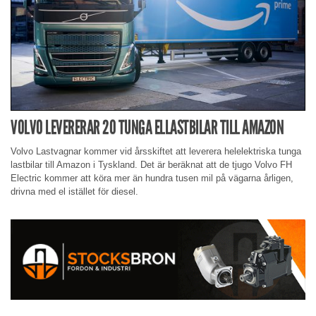
VOLVO LEVERERAR 20 TUNGA ELLASTBILAR TILL AMAZON
Volvo Lastvagnar kommer vid årsskiftet att leverera helelektriska tunga
lastbilar till Amazon i Tyskland. Det är beräknat att de tjugo Volvo FH
Electric kommer att köra mer än hundra tusen mil på vägarna årligen,
drivna med el istället för diesel.