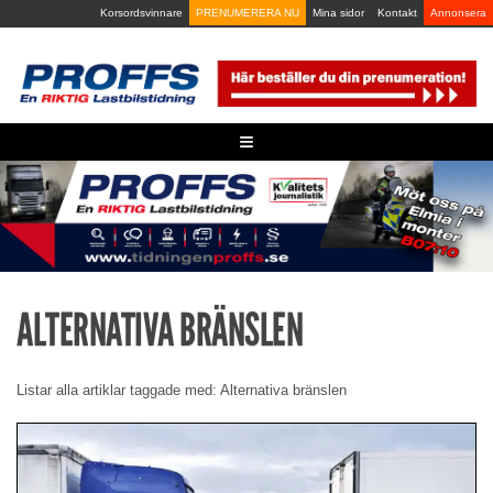
Skip
Korsordsvinnare
PRENUMERERA NU
Mina sidor
Kontakt
Annonsera
to
content
≡
ALTERNATIVA BRÄNSLEN
Listar alla artiklar taggade med: Alternativa bränslen