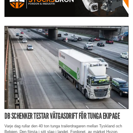
DB SCHENKER TESTAR VÄTGASDRIFT FÖR TUNGA EKIPAGE
Varje dag rullar den 40 ton tunga trailerdragaren mellan Tyskland och
Belgien. Den första i sitt slag i landet. Fordonet, av märket Hyzon,