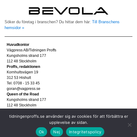
Söker du företag i branschen? Du hittar dem här:
Till Branschens
hemsidor »
Huvudkontor
Vägpress AB/Tidningen Proffs
Kungsholms strand 177
112 48 Stockholm
Proffs, redaktionen
Kornhultsvägen 19
312 53 Hishult
Tel. 0708 - 15 33 45
goran@vagpress.se
Queen of the Road
Kungsholms strand 177
112 48 Stockholm
Annonsera
tidningenproffs.se använder sig av cookies för att förbättra er
Tel. 08 - 653 83 80
annons@vagpress.se
upplevelse av sidan.
Personuppgifter
Ok
Nej
Integritetspolicy
Personuppgifter/GDPR