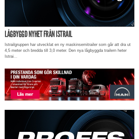
LÅGBYGGD NYHET FRÅN ISTRAIL
Istrailgruppen har utvecklat en ny maskinsemitrailer som går att dra ut
4,5 meter och bredda till 3,0 meter. Den nya lågbyggda trailern heter
Istrai...