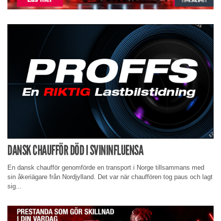
DANSK CHAUFFÖR DÖD I SVININFLUENSA
En dansk chaufför genomförde en transport i Norge tillsammans med
sin åkeriägare från Nordjylland. Det var när chauffören tog paus och lagt
sig...