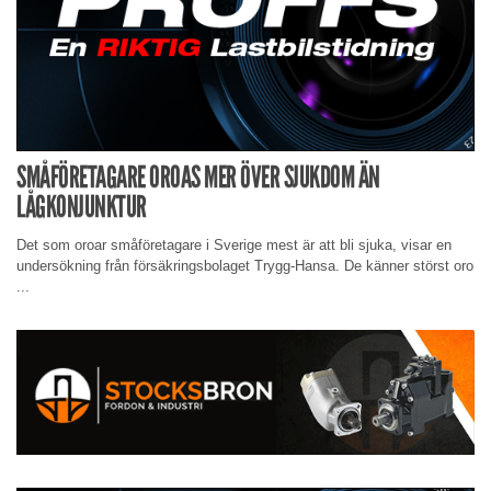
SMÅFÖRETAGARE OROAS MER ÖVER SJUKDOM ÄN
LÅGKONJUNKTUR
Det som oroar småföretagare i Sverige mest är att bli sjuka, visar en
undersökning från försäkringsbolaget Trygg-Hansa. De känner störst oro
...