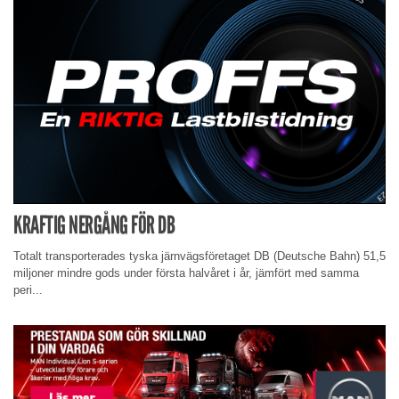
KRAFTIG NERGÅNG FÖR DB
Totalt transporterades tyska järnvägsföretaget DB (Deutsche Bahn) 51,5
miljoner mindre gods under första halvåret i år, jämfört med samma
peri...