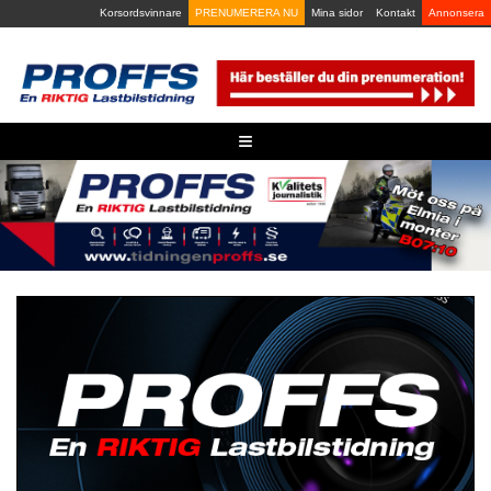
Skip
Korsordsvinnare
PRENUMERERA NU
Mina sidor
Kontakt
Annonsera
to
content
≡