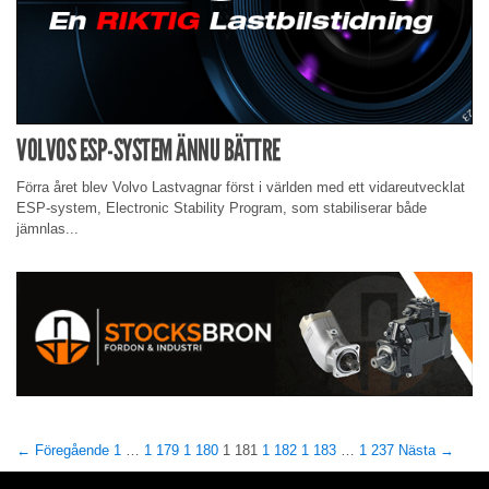
VOLVOS ESP-SYSTEM ÄNNU BÄTTRE
Förra året blev Volvo Lastvagnar först i världen med ett vidareutvecklat
ESP-system, Electronic Stability Program, som stabiliserar både
jämnlas...
← Föregående
1
…
1 179
1 180
1 181
1 182
1 183
…
1 237
Nästa →