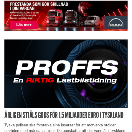
ÅRLIGEN STJÄLS GODS FÖR 1,5 MILJARDER EURO I TYSKLAND
Tyska polisen ska förstärka sina insatser för att motverka stölder i
områden med många lastbilar. De uppskattar att det varje år i Tyskland