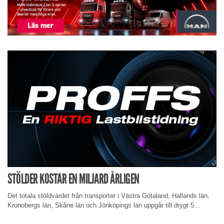
STÖLDER KOSTAR EN MILJARD ÅRLIGEN
Det totala stöldvärdet från transporter i Västra Götaland, Hallands län,
Kronobergs län, Skåne län och Jönköpings län uppgår till drygt 5...