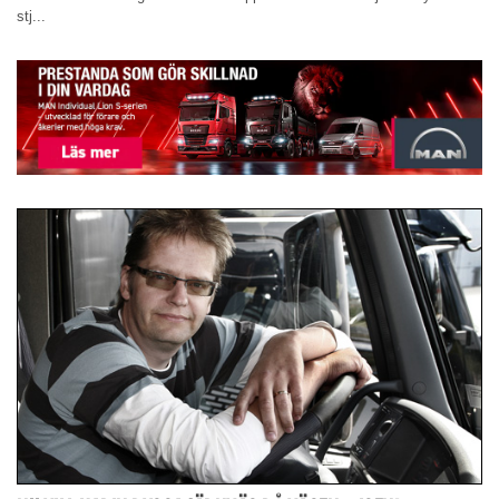
stj...