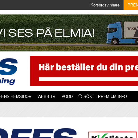
Korsordsvinnare
PRE
HENS HEMSIDOR
WEBB-TV
PODD
SÖK
PREMIUM INFO