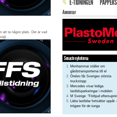
E-TIDNINGEN
PAPPERS
Annonser
n att ta någon plats. Det är vad
öjli...
Senaste nyheterna
Menhammar ställer om
gårdstransporterna till el
Örebro får Sveriges största
truckstopp
Mercedes visar lediga
lastbilsparkeringar i mobilen
M Sverige: ”Förbjud eftersupni
Lätta lastbilar fortsätter uppåt 
trögare för de tunga