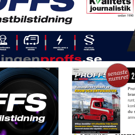
2
Pro
bra
runt
kon
du 
anno