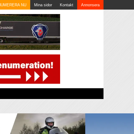
NUMERERA NU
Mina sidor
Kontakt
Annonsera