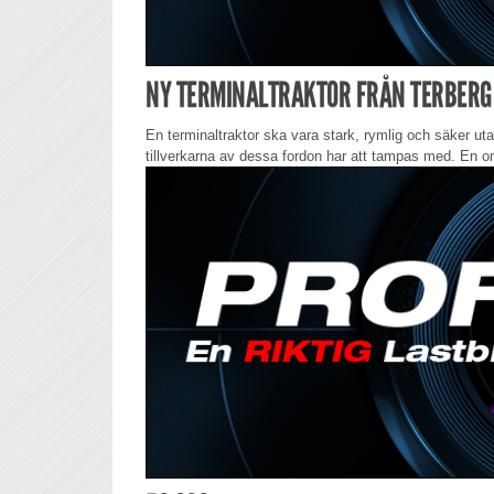
NY TERMINALTRAKTOR FRÅN TERBERG
En terminaltraktor ska vara stark, rymlig och säker uta
tillverkarna av dessa fordon har att tampas med. En om