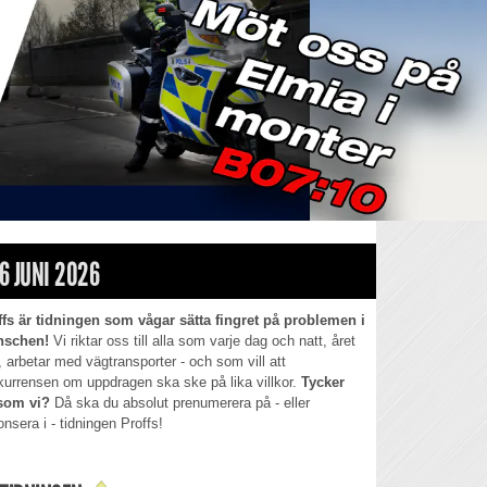
6 JUNI 2026
ffs är tidningen som vågar sätta fingret på problemen i
nschen!
Vi riktar oss till alla som varje dag och natt, året
, arbetar med vägtransporter - och som vill att
kurrensen om uppdragen ska ske på lika villkor.
Tycker
som vi?
Då ska du absolut prenumerera på - eller
nsera i - tidningen Proffs!