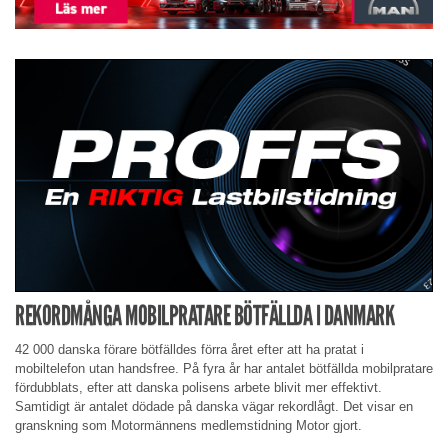
REKORDMÅNGA MOBILPRATARE BÖTFÄLLDA I DANMARK
42 000 danska förare bötfälldes förra året efter att ha pratat i
mobiltelefon utan handsfree. På fyra år har antalet bötfällda mobilpratare
fördubblats, efter att danska polisens arbete blivit mer effektivt.
Samtidigt är antalet dödade på danska vägar rekordlågt. Det visar en
granskning som Motormännens medlemstidning Motor gjort.