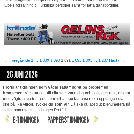
Opels försäljning till juridiska personer samt för lätta transportbilar.
← Föregående
1
…
1 089
1 090
1 091
1 092
1 093
…
1 237
Nästa →
26 JUNI 2026
Proffs är tidningen som vågar sätta fingret på problemen i
branschen!
Vi riktar oss till alla som varje dag och natt, året runt, arbetar
med vägtransporter - och som vill att konkurrensen om uppdragen ska
ske på lika villkor.
Tycker du som vi?
Då ska du absolut prenumerera på
- eller annonsera i - tidningen Proffs!
E-TIDNINGEN
PAPPERSTIDNINGEN