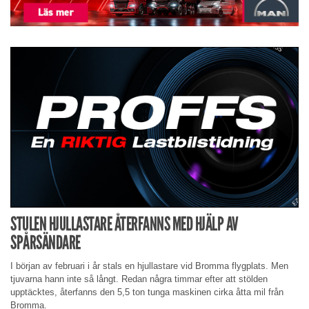
STULEN HJULLASTARE ÅTERFANNS MED HJÄLP AV
SPÅRSÄNDARE
I början av februari i år stals en hjullastare vid Bromma flygplats. Men
tjuvarna hann inte så långt. Redan några timmar efter att stölden
upptäcktes, återfanns den 5,5 ton tunga maskinen cirka åtta mil från
Bromma.