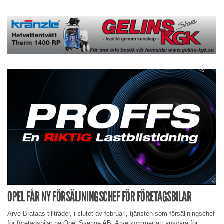
OPEL FÅR NY FÖRSÄLJNINGSCHEF FÖR FÖRETAGSBILAR
Arve Brataas tillträder, i slutet av februari, tjänsten som försäljningschef
för företagsbilar på Opel Sverige AB. Arve kommer att ansvara för