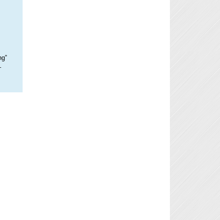
ng”
–