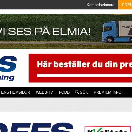
Korsordsvinnare
PRE
HENS HEMSIDOR
WEBB-TV
PODD
SÖK
PREMIUM INFO