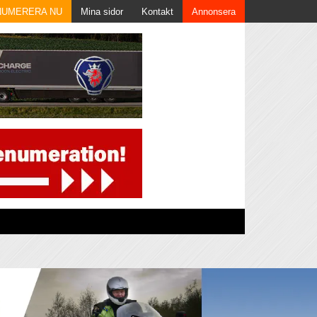
NUMERERA NU
Mina sidor
Kontakt
Annonsera