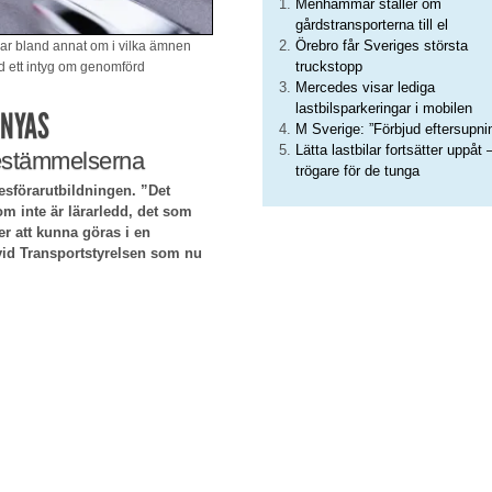
Menhammar ställer om
gårdstransporterna till el
Örebro får Sveriges största
ar bland annat om i vilka ämnen
truckstopp
ad ett intyg om genomförd
Mercedes visar lediga
lastbilsparkeringar i mobilen
RNYAS
M Sverige: ”Förbjud eftersupni
Lätta lastbilar fortsätter uppåt 
bestämmelserna
trögare för de tunga
esförarutbildningen. ”Det
m inte är lärarledd, det som
r att kunna göras i en
vid Transportstyrelsen som nu