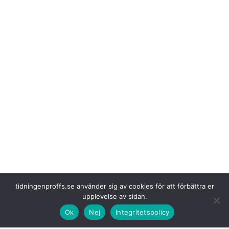
Det är förväntat
att
BALM:s (fd BAG) kontroller i Tyskland för att
tidningenproffs.se använder sig av cookies för att förbättra er
tillämpa de senaste reglerna i mobilitetspaketet kommer att vara strikt.
upplevelse av sidan.
Det gäller även då utrustning installerats, men inte tagits i bruk. Lätta,
Ok
Nej
Integritetspolicy
internationella transporter har nu gått in i en ny fas.