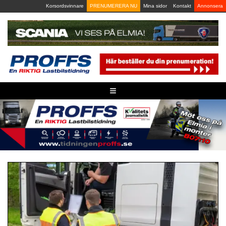
Skip
Korsordsvinnare
PRENUMERERA NU
Mina sidor
Kontakt
Annonsera
to
content
≡