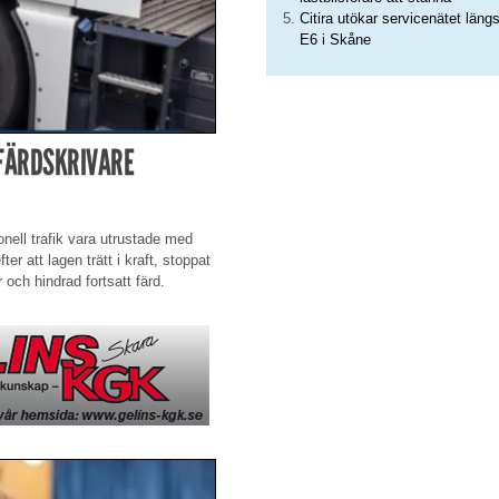
Citira utökar servicenätet läng
E6 i Skåne
 FÄRDSKRIVARE
ionell trafik vara utrustade med
er att lagen trätt i kraft, stoppat
 och hindrad fortsatt färd.