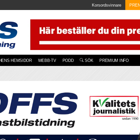
Korsordsvinnare
PRE
HENS HEMSIDOR
WEBB-TV
PODD
SÖK
PREMIUM INFO