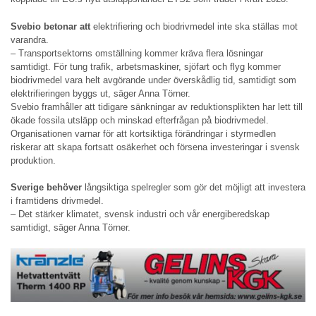
Svebio betonar att
elektrifiering och biodrivmedel inte ska ställas mot
varandra.
– Transportsektorns omställning kommer kräva flera lösningar
samtidigt. För tung trafik, arbetsmaskiner, sjöfart och flyg kommer
biodrivmedel vara helt avgörande under överskådlig tid, samtidigt som
elektrifieringen byggs ut, säger Anna Törner.
Svebio framhåller att tidigare sänkningar av reduktionsplikten har lett till
ökade fossila utsläpp och minskad efterfrågan på biodrivmedel.
Organisationen varnar för att kortsiktiga förändringar i styrmedlen
riskerar att skapa fortsatt osäkerhet och försena investeringar i svensk
produktion.
Sverige behöver
långsiktiga spelregler som gör det möjligt att investera
i framtidens drivmedel.
– Det stärker klimatet, svensk industri och vår energiberedskap
samtidigt, säger Anna Törner.