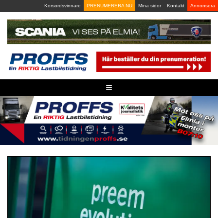
Skip
Korsordsvinnare
PRENUMERERA NU
Mina sidor
Kontakt
Annonsera
to
content
≡