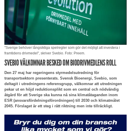
"Sverige behöver långsiktiga spelregler som gör det möjligt att investera i
framtidens drivmedel", skriver Svebio. Foto: Preem.
SVEBIO VÄLKOMNAR BESKED OM BIODRIVMEDLENS ROLL
Den 27 maj har regeringens styrmedelsutredning för
transportsektorn presenterats. Svensk Bioenergi, Svebio, som
deltagit i utredningens referensgrupp, välkomnar att utredningen
pekar ut en höjd reduktionsplikt som en central och nödvändig
åtgärd för att Sverige ska kunna nå sina klimatåtaganden inom
ESR (ansvarsfördelningsförordningen) till 2030 och klimatmålet
2045. Förslaget är ett steg i rätt riktning men inte tillräckligt.