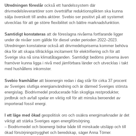
Utredningen föreslår
också ett handelssystem där
drivmedelsleverantörer som överträffar reduktionsplikten ska kunna
sälja överskott till andra aktörer. Svebio ser positivt på att systemet
utvecklas för att ge större flexibilitet och bättre marknadsfunktion.
Samtidigt konstateras
att de föreslagna nivåerna fortfarande ligger
under de nivåer som gällde för diesel under perioden 2022–2023.
Utredningen konstaterar också att drivmedelspriserna kommer behöva
öka för att skapa tillräckliga incitament för elektrifiering och för att
Sverige ska nå sina klimatåtaganden. Samtidigt bedöms priserna även
framöver kunna ligga i nivå med jämförbara länder och utvecklas i takt
med hushållens inkomster.
Svebio framhåller
att bioenergin redan i dag står för cirka 37 procent
av Sveriges slutliga energianvändning och är därmed Sveriges största
energislag. Biodrivmedel producerade från skogliga restprodukter,
jordbruk och avfall spelar en viktig roll för att minska beroendet av
importerad fossil energi.
I ett läge med ökad
geopolitisk oro och osäkra energimarknader är det
viktigt att stärka Sveriges egen energiförsörjning.
– Biodrivmedel och bioenergi bidrar både till minskade utsläpp och till
ökad försörjningstrygghet och beredskap, säger Anna Törner.