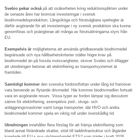
Svebio pekar också
på att osäkerheten kring reduktionsplikten under
de senaste åren har bromsat investeringar i svensk
biodrivmedelsproduktion. Långsiktiga och förutsägbara spelregler är
därför avgörande för att investeringar i ny svensk produktion ska kunna
genomföras och poängterae att många av förutsättningarna styrs från
EU.
Exempelvis är
möjligheterna att använda grödbaserade biodrivmedel
begränsade och nya hållbarhetskriterier ställer högre krav på
biodrivmedel än på fossila motsvarigheter, skriver Svebio och tillägger
att utredningen betonar att elektrifiering av transportsystemet är
framtiden.
Samtidigt kommer
den svenska fordonsflottan under lång tid framöver
vara beroende av flytande drivmedel. Här kommer biodrivmedlen fortsatt
vara en avgörande resurs. Vissa typer av fordon lämpar sig dessutom
sämre för elektrifiering, exempelvis jord-, skogs- och
anläggningsmaskiner samt tunga transporter, där HVO och andra
biodrivmedel kommer spela en viktig roll under överskådlig tid.
Utredningen
innehåller flera förslag för att främja elektrifiering som
bland annat förändrade skatter, stöd till laddinfrastruktur och åtgärder
kopplade till EU:s nya utsläppshandel ETS2 som träder i kraft 2028.