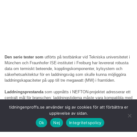
Den serie tester
som
utförts på testbänkar vid Tekniska universitetet i
München och Fraunhofer ISE-institutet i Freiburg har levererat robusta
data om termiskt beteende, kopplingskomponenter, kylsystem och
säkerhetsarkitektur för en laddningsväg som skulle kunna möjliggöra
laddningskapaciteter på upp till tre megawatt (MW) i framtiden.
Laddningsprestanda
som uppnåtts i NEFTON-projektet adresserar ett
centralt mål för branschen: laddningstiderna måste vara kompatibla med
driftsprocesserna. Detta för närmare ett scenario där en ellastbil kan
tidningenproffs.se använder sig av cookies för att förbättra er
ladda tillräckligt med energi för en räckvidd på 40 mil på 10 till 15
upplevelse av sidan.
minuter.
Ok
Nej
Integritetspolicy
Denna utveckling kan
bli särskilt relevant när laddning inte är möjlig
under lagstadgade kör- och vilotider. Transportuppdrag som på grund av