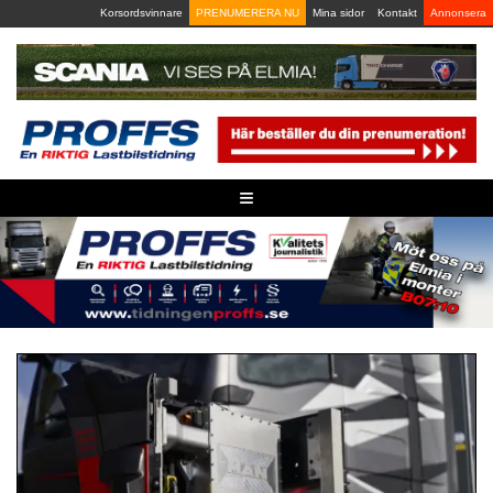
Skip
Korsordsvinnare
PRENUMERERA NU
Mina sidor
Kontakt
Annonsera
to
content
≡