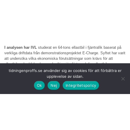
I analysen har IVL
studerat en 64-tons ellastbil i fjärrtrafik baserat på
verkliga driftdata från demonstrationsprojektet E-Charge. Syftet har varit
att undersöka vilka ekonomiska förutsättningar som krävs för att
ellastbilar ska bli konkurrenskraftiga jämfört med diesellastbilar.
tidningenproffs.se använder sig av cookies för att förbättra er
Tobias Gustavsson
Binder säger att IVL:s beräkningar visar att
upplevelse av sidan.
avståndsbaserade och koldioxiddifferentierade vägtullar tillsammans
Ok
Nej
Integritetspolicy
med sänkt elskatt kan göra ellastbilar konkurrenskraftiga även utan
högre dieselprisnivåer jämfört med i dag.
Frågan är aktuell
eftersom Sverige enligt EU:s regelverk måste ersätta
dagens system med tidsbaserade vägavgifter för tunga lastbilar senast
2032. Flera europeiska länder använder redan avståndsbaserade
vägtullar för att gynna utsläppsfria lastbilar.