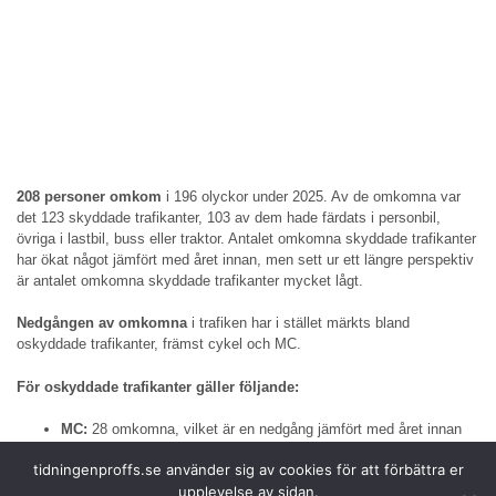
208 personer omkom
i 196 olyckor under 2025. Av de omkomna var
det 123 skyddade trafikanter, 103 av dem hade färdats i personbil,
övriga i lastbil, buss eller traktor. Antalet omkomna skyddade trafikanter
har ökat något jämfört med året innan, men sett ur ett längre perspektiv
är antalet omkomna skyddade trafikanter mycket lågt.
Nedgången av omkomna
i trafiken har i stället märkts bland
oskyddade trafikanter, främst cykel och MC.
För oskyddade trafikanter gäller följande:
MC:
28 omkomna, vilket är en nedgång jämfört med året innan
då 34 personer omkom på MC. För MC är singelolyckor vanligast
tidningenproffs.se använder sig av cookies för att förbättra er
vid dödsolyckor.
upplevelse av sidan.
Moped:
5 omkomna, vilket är något fler än tidigare år.