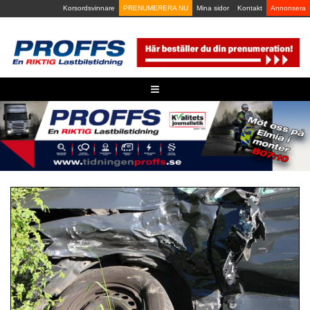
Skip
Korsordsvinnare
PRENUMERERA NU
Mina sidor
Kontakt
Annonsera
to
content
≡