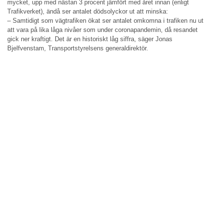
mycket, upp med nästan 3 procent jämfört med året innan (enligt
Trafikverket), ändå ser antalet dödsolyckor ut att minska:
– Samtidigt som vägtrafiken ökat ser antalet omkomna i trafiken nu ut
att vara på lika låga nivåer som under coronapandemin, då resandet
gick ner kraftigt. Det är en historiskt låg siffra, säger Jonas
Bjelfvenstam, Transportstyrelsens generaldirektör.