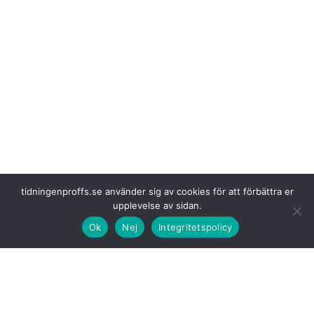
tidningenproffs.se använder sig av cookies för att förbättra er
upplevelse av sidan.
Ok
Nej
Integritetspolicy
För att hantera belastningen
och säkerställa tillgång till hög effekt
även vid samtidiga laddningar används en battericontainer som jämnar