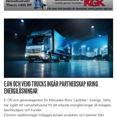
E.ON OCH VEHO TRUCKS INGÅR PARTNERSKAP KRING
ENERGILÖSNINGAR
E.ON och generalagenten för Mercedes-Benz Lastbilar i Sverige, Veho,
har ingått ett samarbetsavtal för att erbjuda energilösningar till bolagets
återförsäljare och kunder.
Förutom laddlösningar möjliggör avtalet produkter och tjänster från