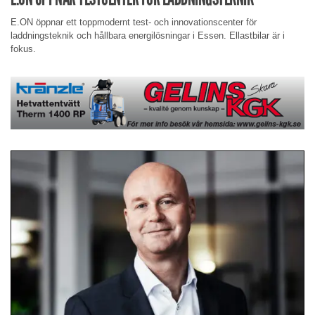
E.ON öppnar ett toppmodernt test- och innovationscenter för
laddningsteknik och hållbara energilösningar i Essen. Ellastbilar är i
fokus.