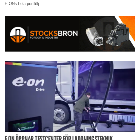
E.ONs hela portfölj.
E.ON ÖPPNAR TESTCENTER FÖR LADDNINGSTEKNIK