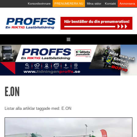
Skip
Korsordsvinnare
PRENUMERERA NU
Mina sidor
Kontakt
Annonsera
to
content
≡
E.ON
Listar alla artiklar taggade med: E.ON