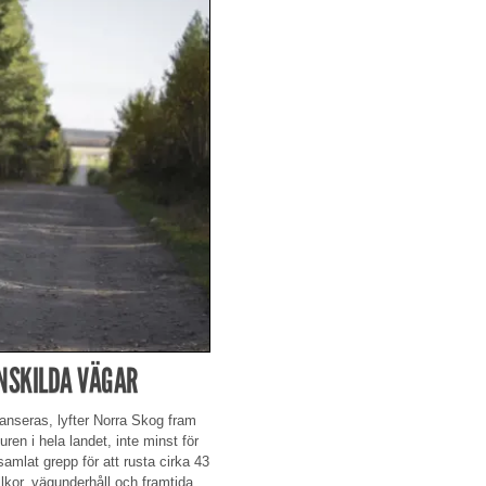
NSKILDA VÄGAR
lanseras, lyfter Norra Skog fram
ren i hela landet, inte minst för
amlat grepp för att rusta cirka 43
lkor, vägunderhåll och framtida