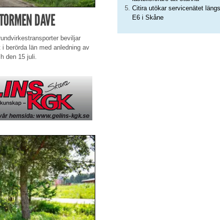
Citira utökar servicenätet läng
STORMEN DAVE
E6 i Skåne
undvirkestransporter beviljar
et i berörda län med anledning av
 den 15 juli.