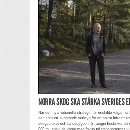
NORRA SKOG SKA STÄRKA SVERIGES E
När den nya nationella strategin för enskilda vägar nu 
den som ett avgörande verktyg för att säkra infrastruktu
skogsbruket och landsbygden. Strategin beskriver ett s
000 mil enskilda vägar med fokus på transporternas vil