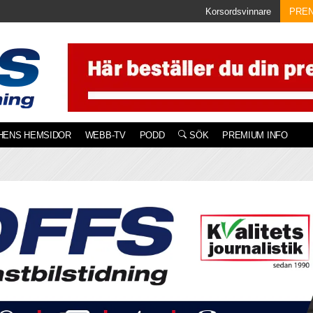
Korsordsvinnare
PRE
HENS HEMSIDOR
WEBB-TV
PODD
SÖK
PREMIUM INFO