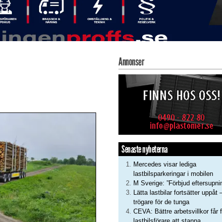
Annonser
Senaste nyheterna
Mercedes visar lediga
lastbilsparkeringar i mobilen
M Sverige: ”Förbjud eftersupni
Lätta lastbilar fortsätter uppåt 
trögare för de tunga
CEVA: Bättre arbetsvillkor får f
lastbilsförare att stanna