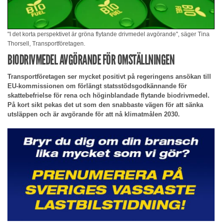
"I det korta perspektivet är gröna flytande drivmedel avgörande", säger Tina
Thorsell, Transportföretagen.
BIODRIVMEDEL AVGÖRANDE FÖR OMSTÄLLNINGEN
Transportföretagen ser mycket positivt på regeringens ansökan till
EU-kommissionen om förlängt statsstödsgodkännande för
skattebefrielse för rena och höginblandade flytande biodrivmedel.
På kort sikt pekas det ut som den snabbaste vägen för att sänka
utsläppen och är avgörande för att nå klimatmålen 2030.