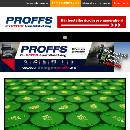
Skip
Korsordsvinnare
PRENUMERERA NU
Mina sidor
Kontakt
Annonsera
to
content
≡