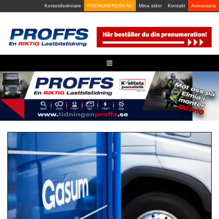
Skip
Korsordsvinnare
PRENUMERERA NU
Mina sidor
Kontakt
Annonsera
to
content
≡