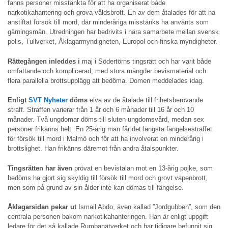
fanns personer misstänkta för att ha organiserat både
narkotikahantering och grova våldsbrott. En av dem åtalades för att ha
anstiftat försök till mord, där minderåriga misstänks ha använts som
gärningsmän. Utredningen har bedrivits i nära samarbete mellan svensk
polis, Tullverket, Åklagarmyndigheten, Europol och finska myndigheter.
Rättegången inleddes i
maj i Södertörns tingsrätt och har varit både
omfattande och komplicerad, med stora mängder bevismaterial och
flera parallella brottsupplägg att bedöma. Domen meddelades idag.
Enligt
SVT Nyheter
döms
elva av de åtalade till frihetsberövande
straff. Straffen varierar från 1 år och 6 månader till 16 år och 10
månader. Två ungdomar döms till sluten ungdomsvård, medan sex
personer frikänns helt. En 25-årig man får det längsta fängelsestraffet
för försök till mord i Malmö och för att ha involverat en minderårig i
brottslighet. Han frikänns däremot från andra åtalspunkter.
Tingsrätten har även
prövat en bevistalan mot en 13-årig pojke, som
bedöms ha gjort sig skyldig till försök till mord och grovt vapenbrott,
men som på grund av sin ålder inte kan dömas till fängelse.
Åklagarsidan pekar ut
Ismail Abdo, även kallad ”Jordgubben”, som den
centrala personen bakom narkotikahanteringen. Han är enligt uppgift
ledare för det så kallade Rumbanätverket och har tidigare befunnit sig