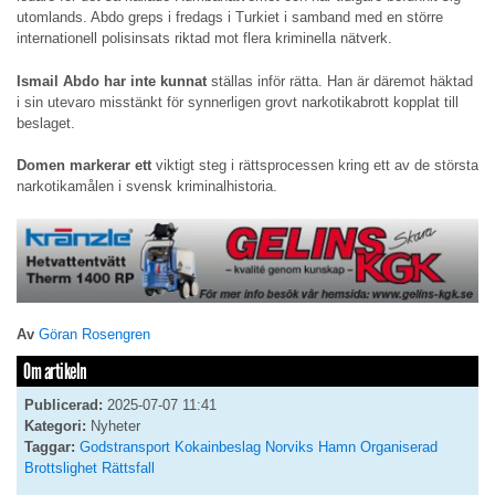
utomlands. Abdo greps i fredags i Turkiet i samband med en större
internationell polisinsats riktad mot flera kriminella nätverk.
Ismail Abdo har inte kunnat
ställas inför rätta. Han är däremot häktad
i sin utevaro misstänkt för synnerligen grovt narkotikabrott kopplat till
beslaget.
Domen markerar ett
viktigt steg i rättsprocessen kring ett av de största
narkotikamålen i svensk kriminalhistoria.
Av
Göran Rosengren
Om artikeln
Publicerad:
2025-07-07 11:41
Kategori:
Nyheter
Taggar:
Godstransport
Kokainbeslag
Norviks Hamn
Organiserad
Brottslighet
Rättsfall