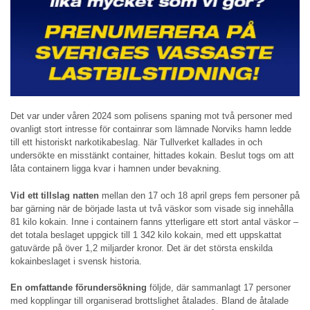
Det var under våren 2024 som polisens spaning mot två personer med
ovanligt stort intresse för containrar som lämnade Norviks hamn ledde
till ett historiskt narkotikabeslag. När Tullverket kallades in och
undersökte en misstänkt container, hittades kokain. Beslut togs om att
låta containern ligga kvar i hamnen under bevakning.
Vid ett tillslag natten
mellan den 17 och 18 april greps fem personer på
bar gärning när de började lasta ut två väskor som visade sig innehålla
81 kilo kokain. Inne i containern fanns ytterligare ett stort antal väskor –
det totala beslaget uppgick till 1 342 kilo kokain, med ett uppskattat
gatuvärde på över 1,2 miljarder kronor. Det är det största enskilda
kokainbeslaget i svensk historia.
En omfattande förundersökning
följde, där sammanlagt 17 personer
med kopplingar till organiserad brottslighet åtalades. Bland de åtalade