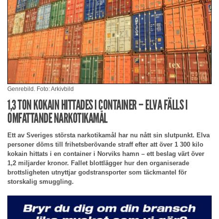
Genrebild. Foto: Arkivbild
1,3 TON KOKAIN HITTADES I CONTAINER – ELVA FÄLLS I
OMFATTANDE NARKOTIKAMÅL
Ett av Sveriges största narkotikamål har nu nått sin slutpunkt. Elva
personer döms till frihetsberövande straff efter att över 1 300 kilo
kokain hittats i en container i Norviks hamn – ett beslag värt över
1,2 miljarder kronor. Fallet blottlägger hur den organiserade
brottsligheten utnyttjar godstransporter som täckmantel för
storskalig smuggling.