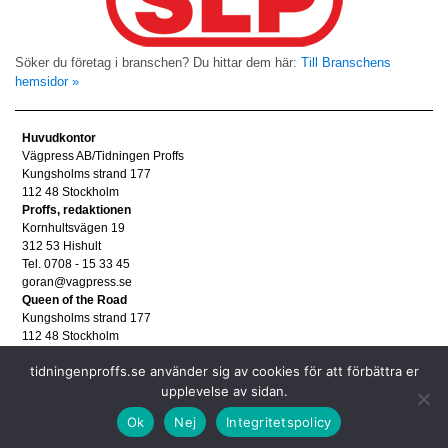
Söker du företag i branschen? Du hittar dem här:
Till Branschens
hemsidor »
Huvudkontor
Vägpress AB/Tidningen Proffs
Kungsholms strand 177
112 48 Stockholm
Proffs, redaktionen
Kornhultsvägen 19
312 53 Hishult
Tel. 0708 - 15 33 45
goran@vagpress.se
Queen of the Road
Kungsholms strand 177
112 48 Stockholm
Annonsera
tidningenproffs.se använder sig av cookies för att förbättra er
Tel. 08 - 653 83 80
annons@vagpress.se
upplevelse av sidan.
Personuppgifter
Ok
Nej
Integritetspolicy
Personuppgifter/GDPR