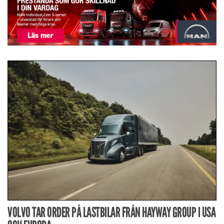
VOLVO TAR ORDER PÅ LASTBILAR FRÅN HAYWAY GROUP I USA