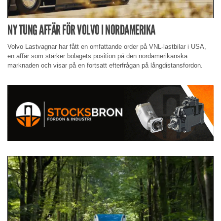
NY TUNG AFFÄR FÖR VOLVO I NORDAMERIKA
Volvo Lastvagnar har fått en omfattande order på VNL-lastbilar i USA,
en affär som stärker bolagets position på den nordamerikanska
marknaden och visar på en fortsatt efterfrågan på långdistansfordon.