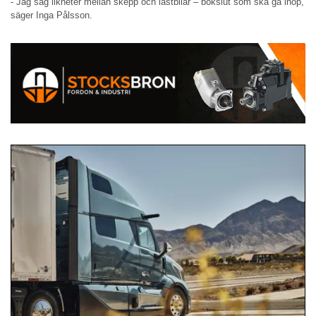
- Jag såg likheter mellan skepp och lastbilar – bokslut som ska gå ihop,
säger Inga Pålsson.