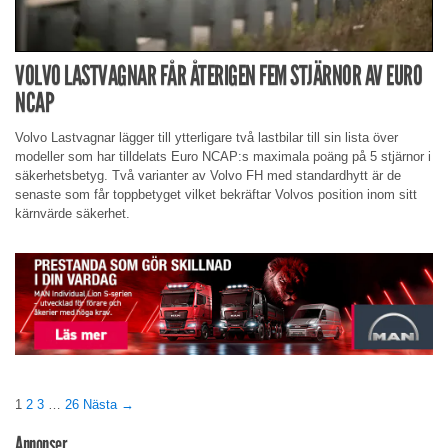
VOLVO LASTVAGNAR FÅR ÅTERIGEN FEM STJÄRNOR AV EURO
NCAP
Volvo Lastvagnar lägger till ytterligare två lastbilar till sin lista över
modeller som har tilldelats Euro NCAP:s maximala poäng på 5 stjärnor i
säkerhetsbetyg. Två varianter av Volvo FH med standardhytt är de
senaste som får toppbetyget vilket bekräftar Volvos position inom sitt
kärnvärde säkerhet.
1
2
3
…
26
Nästa →
Annonser