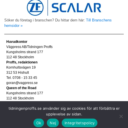
Söker du företag i branschen? Du hittar dem här:
Till Branschens
hemsidor »
Huvudkontor
Vägpress AB/Tidningen Proffs
Kungsholms strand 177
112 48 Stockholm
Proffs, redaktionen
Kornhultsvägen 19
312 53 Hishult
Tel. 0708 - 15 33 45
goran@vagpress.se
Queen of the Road
Kungsholms strand 177
112 48 Stockholm
Annonsera
tidningenproffs.se använder sig av cookies för att förbättra er
Tel. 08 - 653 83 80
annons@vagpress.se
upplevelse av sidan.
Personuppgifter
Ok
Nej
Integritetspolicy
Personuppgifter/GDPR