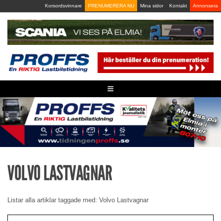
Skip
Korsordsvinnare
PRENUMERERA NU
Mina sidor
Kontakt
Annonsera
to
content
≡
VOLVO LASTVAGNAR
Listar alla artiklar taggade med: Volvo Lastvagnar