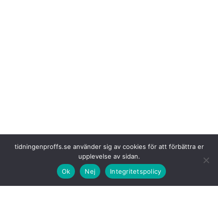
tidningenproffs.se använder sig av cookies för att förbättra er
upplevelse av sidan.
Ok
Nej
Integritetspolicy
Frågor som kommer att tas upp är bland annat:
•
Hur fungerar Elektrifieringskollen?
•
Är eldrift dyrare än diesel på lång sikt?
•
Hur påverkar olika transportupplägg kostnaden?