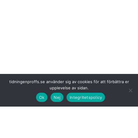
tidningenproffs.se använder sig av cookies för att förbättra er
upplevelse av sidan.
I fråga om indelning
i koldioxidutsläppsklasser föreslås också en
följdändring av vad som avses med uttrycket referensvärde för
Ok
Nej
Integritetspolicy
koldioxidutsläpp. Till följd av de ändrade EU-reglerna föreslås vidare
ändringar i övergångsbestämmelserna till lagen om infrastrukturavgifter
på väg och i övergångsbestämmelserna till två tidigare ändringar i lagen
(1997:1137) om vägavgift för vissa tunga fordon.
Ändringarna i lagen
om infrastrukturavgifter på väg och i lagen om
indelning av tunga fordon i koldioxidutsläppsklasser samt i en av de