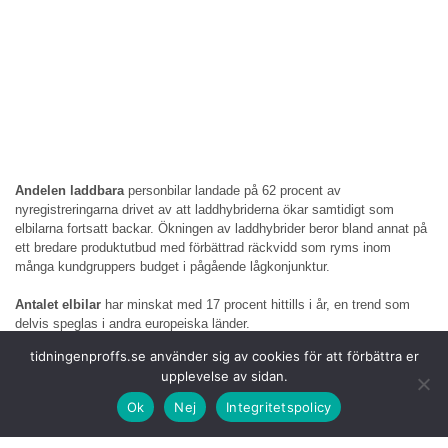
Andelen laddbara
personbilar landade på 62 procent av
nyregistreringarna drivet av att laddhybriderna ökar samtidigt som
elbilarna fortsatt backar. Ökningen av laddhybrider beror bland annat på
ett bredare produktutbud med förbättrad räckvidd som ryms inom
många kundgruppers budget i pågående lågkonjunktur.
Antalet elbilar
har minskat med 17 procent hittills i år, en trend som
delvis speglas i andra europeiska länder.
– Sverige kan dra lärdom av länder som Danmark där kombinationen av
tidningenproffs.se använder sig av cookies för att förbättra er
riktade styrmedel och en utbyggd laddinfrastruktur har skapat en stark
upplevelse av sidan.
tillväxt för elbilar i år, säger Sofia Linder, chefsekonom hos Mobility
Sweden.
Ok
Nej
Integritetspolicy
Under november
registrerades 2 977 nya lätta lastbilar, en minskning