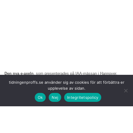
Den nya e-axeln
, som presenterades på IAA-mässan i Hannover,
Tyskland, tillåter ännu fler batterier på lastbilen genom att integrera
tidningenproffs.se använder sig av cookies för att förbättra er
elmotorerna och transmissionen i bakaxeln. Fler batterier innebär längre
upplevelse av sidan.
räckvidd vilket skapar möjligheter för att även långväga transporter
elektrifieras.
Ok
Nej
Integritetspolicy
På de elektriska
bränslecellslastbilarna, som kommer att introduceras
under andra halvan av detta decennium, kommer det extra utrymmet väl
till pass för att installera andra komponenter.
Det här är ett
genombrott för ellastbilar och en tydlig signal om att det