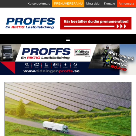
Skip
Korsordsvinnare
PRENUMERERA NU
Mina sidor
Kontakt
Annonsera
to
content
≡