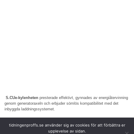
S.CUe-kylenheten
presterade effektivt, gynnades av energiåtervinning
genom generatoraxeln och erbjuder sömlös kompatibilitet med det
inbyggda laddningssystemet.
Försöket visar
hur samarbete mellan tillverkare, energileverantörer och
tidningenproffs.se använder sig av cookies för att förbättra er
logistikföretag kan utgöra en verklig inverkan på utvecklingen av
upplevelse av sidan.
leveranskedjor med nollutsläpp.