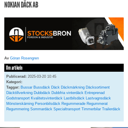
NOKIAN DÄCK AB
Av
Göran Rosengren
Om artikeln
Publicerad:
2025-03-20 10:45
Kategori:
Taggar:
Bussar
Bussdäck
Däck
Däckmärkning
Däcksortiment
Däcktillverkning
Dubbdäck
Dubbfria vinterdäck
Entreprenad
Godstransport
Kvalitetsvinterdäck
Lastbilsdäck
Lastvagnsdäck
Mönsterskärning
Personbilsdäck
Regummerade
Regummerat
Regummering
Sommardäck
Specialtransport
Timmerbilar
Trailerdäck