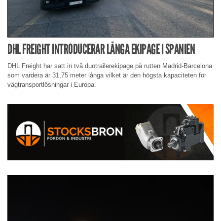
DHL FREIGHT INTRODUCERAR LÅNGA EKIPAGE I SPANIEN
DHL Freight har satt in två duotrailerekipage på rutten Madrid-Barcelona
som vardera är 31,75 meter långa vilket är den högsta kapaciteten för
vägtransportlösningar i Europa.