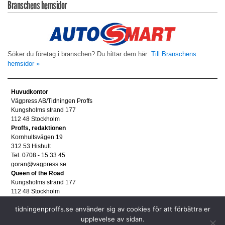
Branschens hemsidor
Söker du företag i branschen? Du hittar dem här:
Till Branschens
hemsidor »
Huvudkontor
Vägpress AB/Tidningen Proffs
Kungsholms strand 177
112 48 Stockholm
Proffs, redaktionen
Kornhultsvägen 19
312 53 Hishult
Tel. 0708 - 15 33 45
goran@vagpress.se
Queen of the Road
Kungsholms strand 177
112 48 Stockholm
Annonsera
tidningenproffs.se använder sig av cookies för att förbättra er
Tel. 08 - 653 83 80
annons@vagpress.se
upplevelse av sidan.