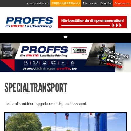
Skip
Korsordsvinnare
PRENUMERERA NU
Mina sidor
Kontakt
Annonsera
to
content
≡
SPECIALTRANSPORT
Listar alla artiklar taggade med: Specialtransport