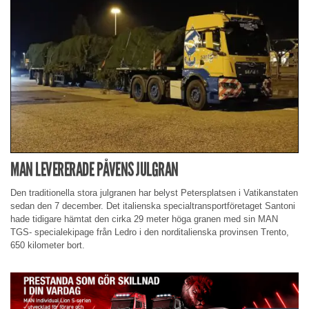
MAN LEVERERADE PÅVENS JULGRAN
Den traditionella stora julgranen har belyst Petersplatsen i Vatikanstaten
sedan den 7 december. Det italienska specialtransportföretaget Santoni
hade tidigare hämtat den cirka 29 meter höga granen med sin MAN
TGS- specialekipage från Ledro i den norditalienska provinsen Trento,
650 kilometer bort.