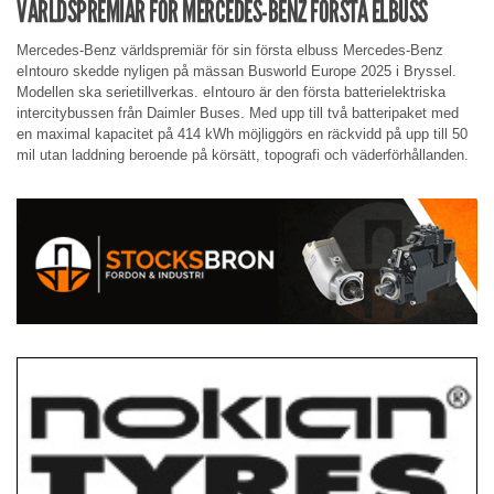
VÄRLDSPREMIÄR FÖR MERCEDES-BENZ FÖRSTA ELBUSS
Mercedes-Benz världspremiär för sin första elbuss Mercedes-Benz
eIntouro skedde nyligen på mässan Busworld Europe 2025 i Bryssel.
Modellen ska serietillverkas. eIntouro är den första batterielektriska
intercitybussen från Daimler Buses. Med upp till två batteripaket med
en maximal kapacitet på 414 kWh möjliggörs en räckvidd på upp till 50
mil utan laddning beroende på körsätt, topografi och väderförhållanden.