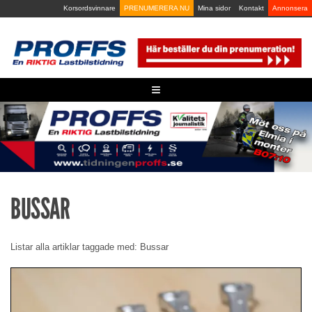
Skip
Korsordsvinnare
PRENUMERERA NU
Mina sidor
Kontakt
Annonsera
to
content
≡
BUSSAR
Listar alla artiklar taggade med: Bussar