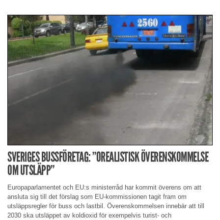
SVERIGES BUSSFÖRETAG: ”OREALISTISK ÖVERENSKOMMELSE
OM UTSLÄPP”
Europaparlamentet och EU:s ministerråd har kommit överens om att
ansluta sig till det förslag som EU-kommissionen tagit fram om
utsläppsregler för buss och lastbil. Överenskommelsen innebär att till
2030 ska utsläppet av koldioxid för exempelvis turist- och