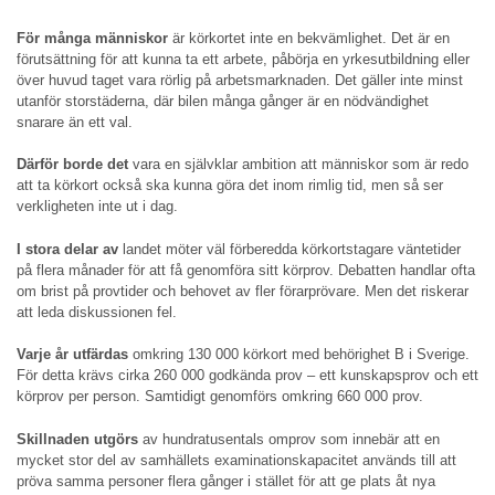
För många människor
är körkortet inte en bekvämlighet. Det är en
förutsättning för att kunna ta ett arbete, påbörja en yrkesutbildning eller
över huvud taget vara rörlig på arbetsmarknaden. Det gäller inte minst
utanför storstäderna, där bilen många gånger är en nödvändighet
snarare än ett val.
Därför borde det
vara en självklar ambition att människor som är redo
att ta körkort också ska kunna göra det inom rimlig tid, men så ser
verkligheten inte ut i dag.
I stora delar av
landet möter väl förberedda körkortstagare väntetider
på flera månader för att få genomföra sitt körprov. Debatten handlar ofta
om brist på provtider och behovet av fler förarprövare. Men det riskerar
att leda diskussionen fel.
Varje år utfärdas
omkring 130 000 körkort med behörighet B i Sverige.
För detta krävs cirka 260 000 godkända prov – ett kunskapsprov och ett
körprov per person. Samtidigt genomförs omkring 660 000 prov.
Skillnaden utgörs
av hundratusentals omprov som innebär att en
mycket stor del av samhällets examinationskapacitet används till att
pröva samma personer flera gånger i stället för att ge plats åt nya