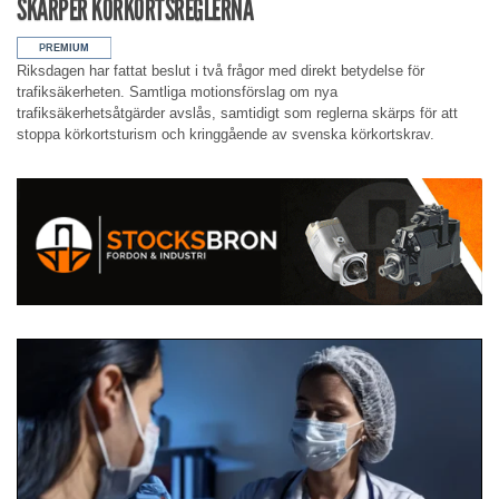
SKÄRPER KÖRKORTSREGLERNA
Riksdagen har fattat beslut i två frågor med direkt betydelse för
trafiksäkerheten. Samtliga motionsförslag om nya
trafiksäkerhetsåtgärder avslås, samtidigt som reglerna skärps för att
stoppa körkortsturism och kringgående av svenska körkortskrav.