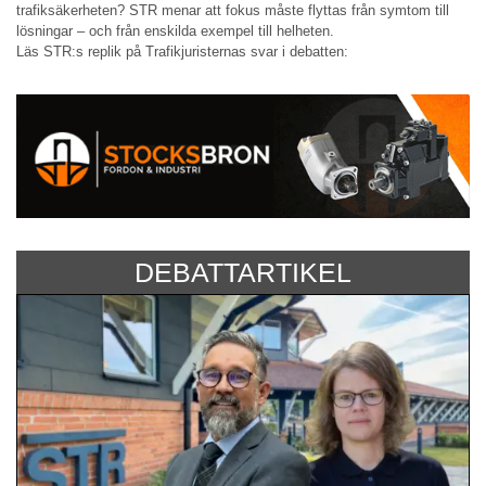
trafiksäkerheten? STR menar att fokus måste flyttas från symtom till
lösningar – och från enskilda exempel till helheten.
Läs STR:s replik på Trafikjuristernas svar i debatten:
DEBATTARTIKEL