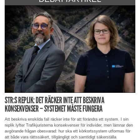
STR:S REPLIK: DET RÄCKER INTE ATT BESKRIVA
KONSEKVENSER – SYSTEMET MÅSTE FUNGERA
Att beskriva enskilda fall räcker inte för att förändra ett system. I sin
replik lyfter Trafikjuristerna konsekvenser för individer, men lämnar den
avgörande frågan obesvarad: hur ska ett körkortssystem utformas för
att både vara rättssäkert, tillgängligt och samtidigt säkerställa