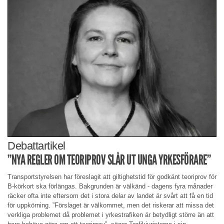
Debattartikel
”NYA REGLER OM TEORIPROV SLÅR UT UNGA YRKESFÖRARE”
Transportstyrelsen har föreslagit att giltighetstid för godkänt teoriprov för
B-körkort ska förlängas. Bakgrunden är välkänd - dagens fyra månader
räcker ofta inte eftersom det i stora delar av landet är svårt att få en tid
för uppkörning. ”Förslaget är välkommet, men det riskerar att missa det
verkliga problemet då problemet i yrkestrafiken är betydligt större än att