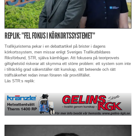
REPLIK: ”FEL FOKUS I KÖRKORTSSYSTEMET”
Trafikjuristerna pekar i en debattartikel på brister i dagens
körkortssystem, men missar enligt Sveriges Trafikutbildares
Riksförbund, STR, själva kärnfrågan. Att fokusera på teoriprovets
giltighetstid riskerar att skymma ett större problem: ett system som inte
i tillräcklig grad säkerställer rätt kunskap, rätt beteende och rätt
träffsäkerhet redan innan föraren når provtillfället.
Läs STR:s replik: