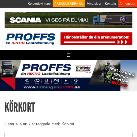
Skip
Korsordsvinnare
PRENUMERERA NU
Mina sidor
Kontakt
Annonsera
to
content
≡
KÖRKORT
Listar alla artiklar taggade med: Körkort