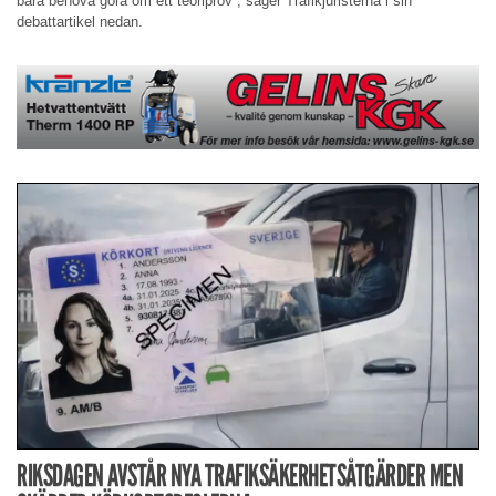
bara behöva göra om ett teoriprov”, säger Trafikjuristerna i sin
debattartikel nedan.
RIKSDAGEN AVSTÅR NYA TRAFIKSÄKERHETSÅTGÄRDER MEN