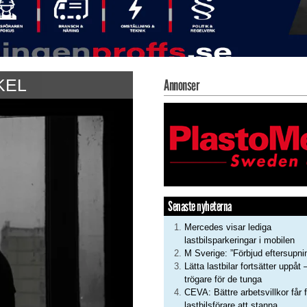
KEL
Annonser
Senaste nyheterna
Mercedes visar lediga
lastbilsparkeringar i mobilen
M Sverige: ”Förbjud eftersupni
Lätta lastbilar fortsätter uppåt 
trögare för de tunga
CEVA: Bättre arbetsvillkor får f
lastbilsförare att stanna