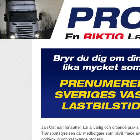
Jan Östman fortsätter. En allvarlig och oroande praxis
Transportstyrelsen där medborgare som blivit friade av
godtycklig och kränkande process.