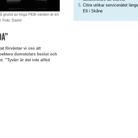
Citira utökar servicenätet läng
E6 i Skåne
t på grund av höga PEth-värden är en
r. Foto: Damir
DA”
at förväntar vi oss att
spektera domstolars beslut och
”Tyvärr är det inte alltid