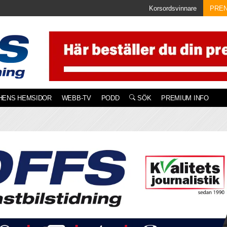
Korsordsvinnare
PRE
HENS HEMSIDOR
WEBB-TV
PODD
SÖK
PREMIUM INFO