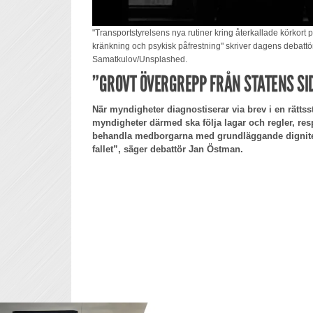
"Transportstyrelsens nya rutiner kring återkallade körkor
kränkning och psykisk påfrestning" skriver dagens debattö
Samatkulov/Unsplashed.
”GROVT ÖVERGREPP FRÅN STATENS SI
När myndigheter diagnostiserar via brev i en rättsst
myndigheter därmed ska följa lagar och regler, re
behandla medborgarna med grundläggande dignitet. 
fallet”, säger debattör Jan Östman.