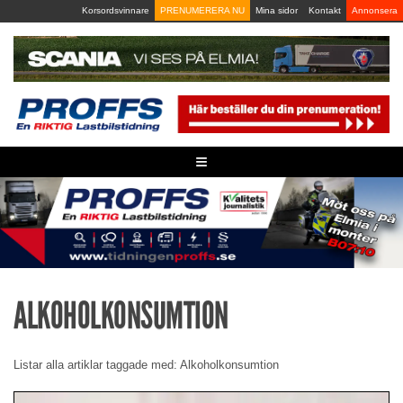
Skip
Korsordsvinnare
PRENUMERERA NU
Mina sidor
Kontakt
Annonsera
to
content
≡
ALKOHOLKONSUMTION
Listar alla artiklar taggade med: Alkoholkonsumtion