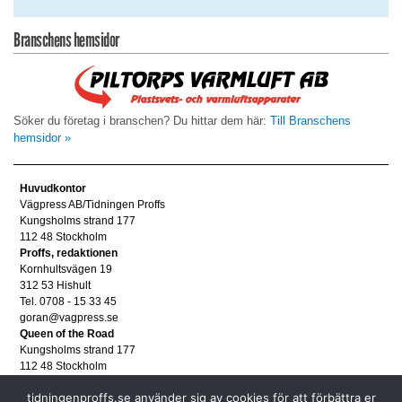
Branschens hemsidor
Söker du företag i branschen? Du hittar dem här:
Till Branschens
hemsidor »
Huvudkontor
Vägpress AB/Tidningen Proffs
Kungsholms strand 177
112 48 Stockholm
Proffs, redaktionen
Kornhultsvägen 19
312 53 Hishult
Tel. 0708 - 15 33 45
goran@vagpress.se
Queen of the Road
Kungsholms strand 177
112 48 Stockholm
Annonsera
tidningenproffs.se använder sig av cookies för att förbättra er
Tel. 08 - 653 83 80