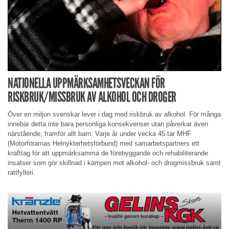
NATIONELLA UPPMÄRKSAMHETSVECKAN FÖR
RISKBRUK/MISSBRUK AV ALKOHOL OCH DROGER
Över en miljon svenskar lever i dag med riskbruk av alkohol. För många
innebär detta inte bara personliga konsekvenser utan påverkar även
närstående, framför allt barn. Varje år under vecka 45 tar MHF
(Motorförarnas Helnykterhetsförbund) med samarbetspartners ett
krafttag för att uppmärksamma de förebyggande och rehabiliterande
insatser som gör skillnad i kampen mot alkohol- och drogmissbruk samt
rattfylleri.