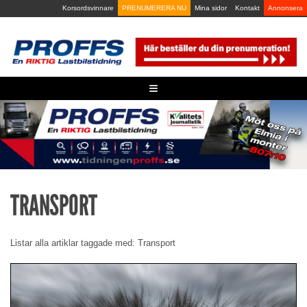
Skip
Korsordsvinnare
PRENUMERERA NU
Mina sidor
Kontakt
Annonsera
to
content
≡
TRANSPORT
Listar alla artiklar taggade med: Transport