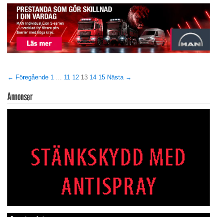
← Föregående
1
…
11
12
13
14
15
Nästa →
Annonser