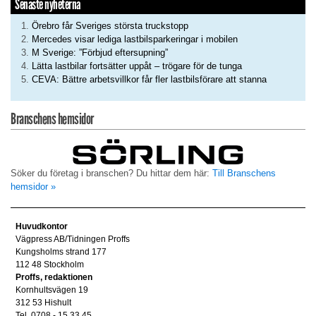
Senaste nyheterna
Örebro får Sveriges största truckstopp
Mercedes visar lediga lastbilsparkeringar i mobilen
M Sverige: ”Förbjud eftersupning”
Lätta lastbilar fortsätter uppåt – trögare för de tunga
CEVA: Bättre arbetsvillkor får fler lastbilsförare att stanna
Branschens hemsidor
Söker du företag i branschen? Du hittar dem här:
Till Branschens
hemsidor »
Huvudkontor
Vägpress AB/Tidningen Proffs
Kungsholms strand 177
112 48 Stockholm
Proffs, redaktionen
Kornhultsvägen 19
312 53 Hishult
Tel. 0708 - 15 33 45