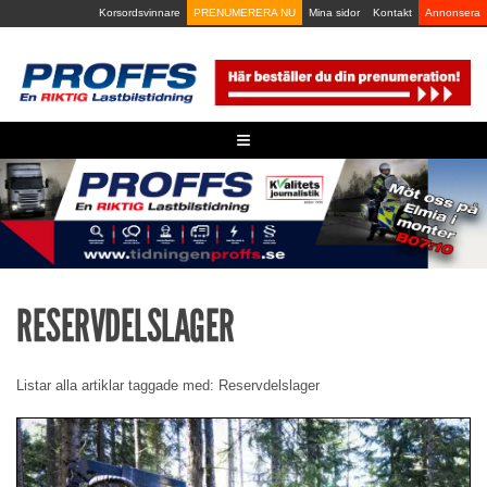
Skip
Korsordsvinnare
PRENUMERERA NU
Mina sidor
Kontakt
Annonsera
to
content
≡
RESERVDELSLAGER
Listar alla artiklar taggade med: Reservdelslager