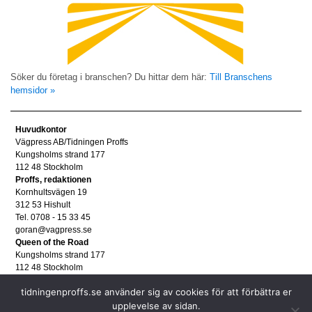
Söker du företag i branschen? Du hittar dem här:
Till Branschens
hemsidor »
Huvudkontor
Vägpress AB/Tidningen Proffs
Kungsholms strand 177
112 48 Stockholm
Proffs, redaktionen
Kornhultsvägen 19
312 53 Hishult
Tel. 0708 - 15 33 45
goran@vagpress.se
Queen of the Road
Kungsholms strand 177
112 48 Stockholm
Annonsera
tidningenproffs.se använder sig av cookies för att förbättra er
Tel. 08 - 653 83 80
annons@vagpress.se
upplevelse av sidan.