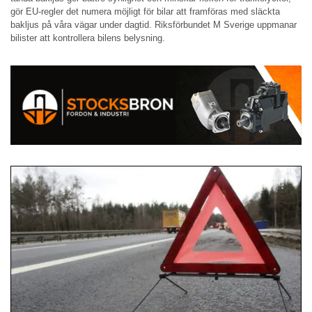
gör EU-regler det numera möjligt för bilar att framföras med släckta
bakljus på våra vägar under dagtid. Riksförbundet M Sverige uppmanar
bilister att kontrollera bilens belysning.