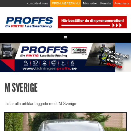
Skip
Korsordsvinnare
PRENUMERERA NU
Mina sidor
Kontakt
Annonsera
to
content
≡
M SVERIGE
Listar alla artiklar taggade med: M Sverige