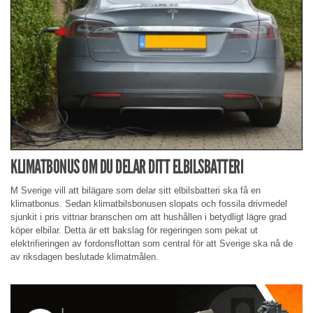
KLIMATBONUS OM DU DELAR DITT ELBILSBATTERI
M Sverige vill att bilägare som delar sitt elbilsbatteri ska få en
klimatbonus. Sedan klimatbilsbonusen slopats och fossila drivmedel
sjunkit i pris vittnar branschen om att hushållen i betydligt lägre grad
köper elbilar. Detta är ett bakslag för regeringen som pekat ut
elektrifieringen av fordonsflottan som central för att Sverige ska nå de
av riksdagen beslutade klimatmålen.