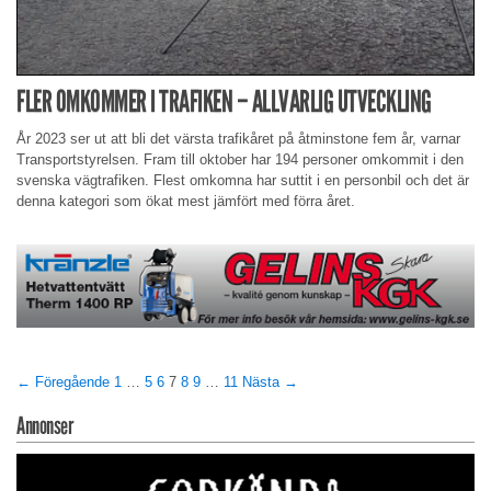
FLER OMKOMMER I TRAFIKEN – ALLVARLIG UTVECKLING
År 2023 ser ut att bli det värsta trafikåret på åtminstone fem år, varnar
Transportstyrelsen. Fram till oktober har 194 personer omkommit i den
svenska vägtrafiken. Flest omkomna har suttit i en personbil och det är
denna kategori som ökat mest jämfört med förra året.
← Föregående
1
…
5
6
7
8
9
…
11
Nästa →
Annonser