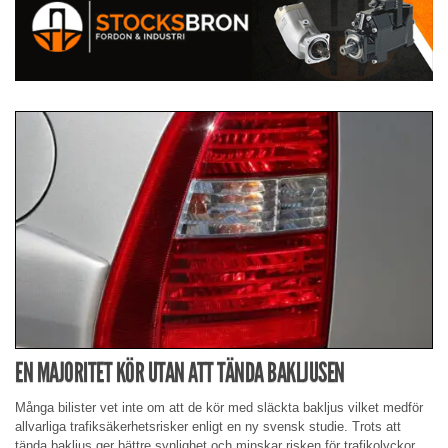
EN MAJORITET KÖR UTAN ATT TÄNDA BAKLJUSEN
Många bilister vet inte om att de kör med släckta bakljus vilket medför
allvarliga trafiksäkerhetsrisker enligt en ny svensk studie. Trots att
tända bakljus ger bättre synlighet och minskar risken för trafikolyckor,