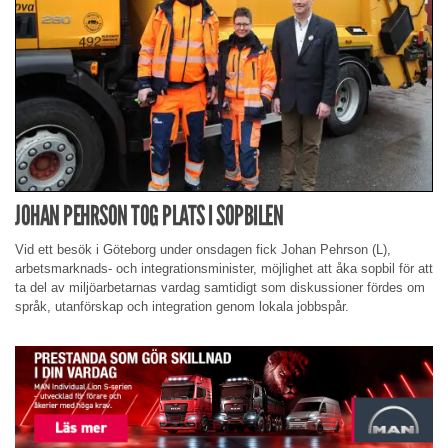
JOHAN PEHRSON TOG PLATS I SOPBILEN
Vid ett besök i Göteborg under onsdagen fick Johan Pehrson (L),
arbetsmarknads- och integrationsminister, möjlighet att åka sopbil för att
ta del av miljöarbetarnas vardag samtidigt som diskussioner fördes om
språk, utanförskap och integration genom lokala jobbspår.