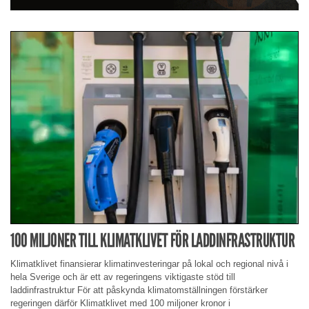
100 MILJONER TILL KLIMATKLIVET FÖR LADDINFRASTRUKTUR
Klimatklivet finansierar klimatinvesteringar på lokal och regional nivå i
hela Sverige och är ett av regeringens viktigaste stöd till
laddinfrastruktur För att påskynda klimatomställningen förstärker
regeringen därför Klimatklivet med 100 miljoner kronor i