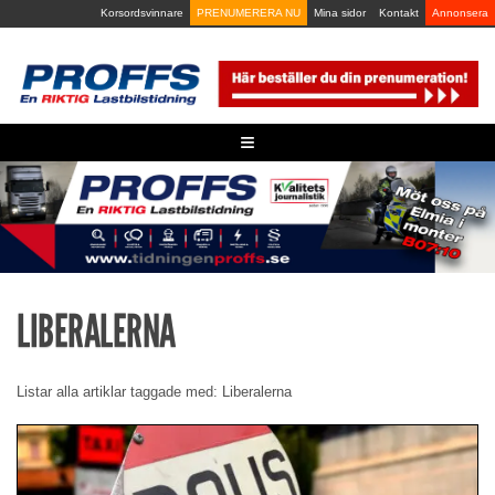
Skip
Korsordsvinnare
PRENUMERERA NU
Mina sidor
Kontakt
Annonsera
to
content
≡
LIBERALERNA
Listar alla artiklar taggade med: Liberalerna