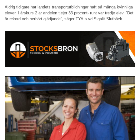
Aldrig tidigare har landets transportutbildningar haft så många kvinnliga
elever. I årskurs 2 är andelen tjejer 33 procent- runt var tredje elev. ”Det
är rekord och oerhört glädjande”, säger TYA:s vd Sigalit Slutbäck.