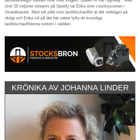
lastbilskollegor världen över med singeln ”Queen of the Highway”. Med
över 25 miljoner streams på Spotify tar Erika över countryscenen i
Skandinavien. Med sitt jobb som lastbilschaufför är det verkligen på
riktigt och Erika vill på det här sättet lyfta de kvinnliga
lastbilschaufförerna runtom i världen.
KRÖNIKA AV JOHANNA LINDER