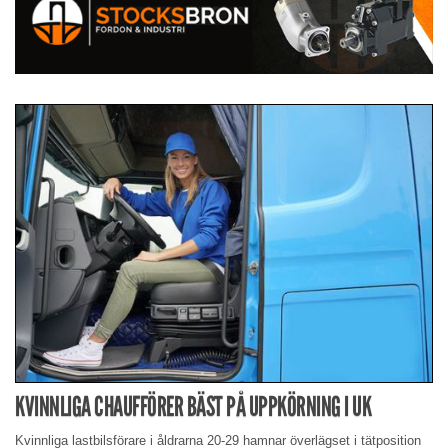
KVINNLIGA CHAUFFÖRER BÄST PÅ UPPKÖRNING I UK
Kvinnliga lastbilsförare i åldrarna 20-29 hamnar överlägset i tätposition