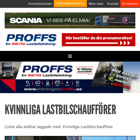
Skip
Korsordsvinnare
PRENUMERERA NU
Mina sidor
Kontakt
Annonsera
to
content
≡
KVINNLIGA LASTBILSCHAUFFÖRER
Listar alla artiklar taggade med: Kvinnliga Lastbilschaufförer