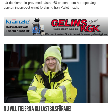
när de klarar sitt prov med nästan 68 procent som har toppoäng i
uppkörningsprovet enligt forskning från Pallet-Track.
NU VILL TJEJERNA BLI LASTBILSFÖRARE!