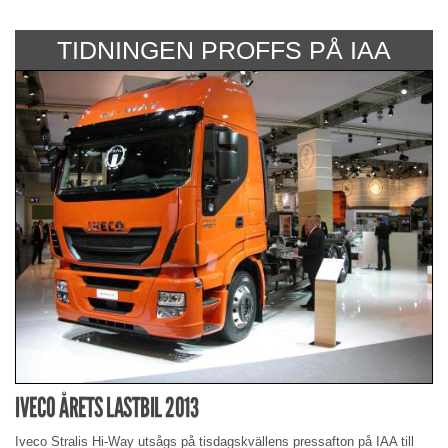
TIDNINGEN PROFFS PÅ IAA
IVECO ÅRETS LASTBIL 2013
Iveco Stralis Hi-Way utsågs på tisdagskvällens pressafton på IAA till