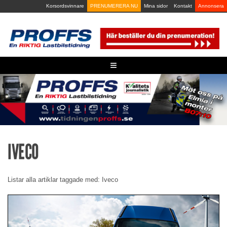
Skip
Korsordsvinnare
PRENUMERERA NU
Mina sidor
Kontakt
Annonsera
to
content
≡
IVECO
Listar alla artiklar taggade med: Iveco