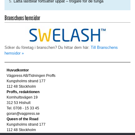
Lätta lastbilar fortsätter uppåt – trögare för de tunga
Branschens hemsidor
Söker du företag i branschen? Du hittar dem här:
Till Branschens
hemsidor »
Huvudkontor
Vägpress AB/Tidningen Proffs
Kungsholms strand 177
112 48 Stockholm
Proffs, redaktionen
Kornhultsvägen 19
312 53 Hishult
Tel. 0708 - 15 33 45
goran@vagpress.se
Queen of the Road
Kungsholms strand 177
112 48 Stockholm