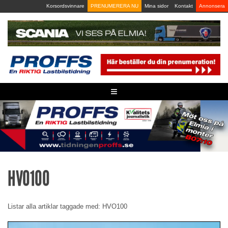
Skip
Korsordsvinnare
PRENUMERERA NU
Mina sidor
Kontakt
Annonsera
to
content
≡
HVO100
Listar alla artiklar taggade med: HVO100