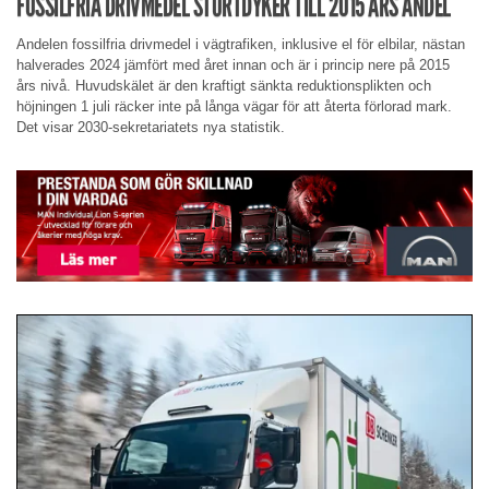
FOSSILFRIA DRIVMEDEL STÖRTDYKER TILL 2015 ÅRS ANDEL
Andelen fossilfria drivmedel i vägtrafiken, inklusive el för elbilar, nästan
halverades 2024 jämfört med året innan och är i princip nere på 2015
års nivå. Huvudskälet är den kraftigt sänkta reduktionsplikten och
höjningen 1 juli räcker inte på långa vägar för att återta förlorad mark.
Det visar 2030-sekretariatets nya statistik.