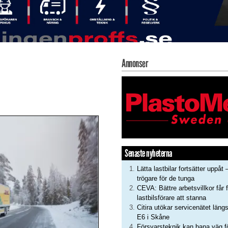
Annonser
Senaste nyheterna
Lätta lastbilar fortsätter uppåt 
trögare för de tunga
CEVA: Bättre arbetsvillkor får f
lastbilsförare att stanna
Citira utökar servicenätet läng
E6 i Skåne
Försvarsteknik kan bana väg f