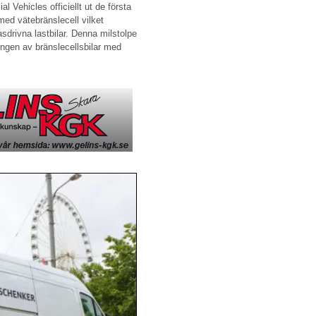
 Vehicles officiellt ut de första
ed vätebränslecell vilket
drivna lastbilar. Denna milstolpe
ingen av bränslecellsbilar med