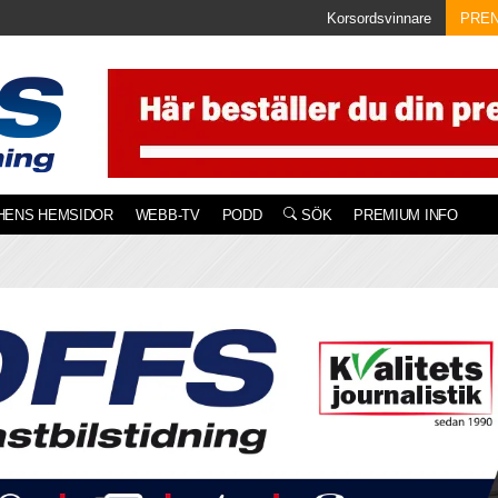
Korsordsvinnare
PRE
HENS HEMSIDOR
WEBB-TV
PODD
SÖK
PREMIUM INFO