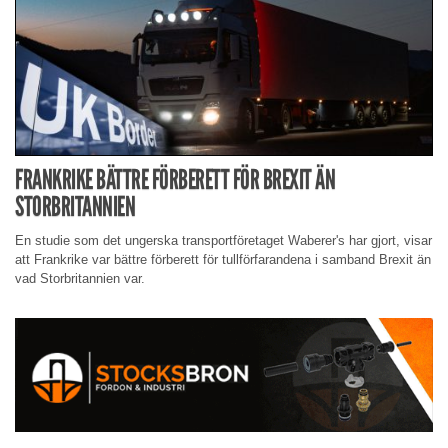
FRANKRIKE BÄTTRE FÖRBERETT FÖR BREXIT ÄN
STORBRITANNIEN
En studie som det ungerska transportföretaget Waberer's har gjort, visar
att Frankrike var bättre förberett för tullförfarandena i samband Brexit än
vad Storbritannien var.