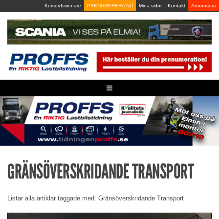
Skip
Korsordsvinnare
PRENUMERERA NU
Mina sidor
Kontakt
Annonsera
to
content
≡
GRÄNSÖVERSKRIDANDE TRANSPORT
Listar alla artiklar taggade med: Gränsöverskridande Transport