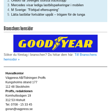
Örebro får Sveriges största truckstopp
Mercedes visar lediga lastbilsparkeringar i mobilen
M Sverige: ”Förbjud eftersupning”
Lätta lastbilar fortsätter uppåt – trögare för de tunga
Branschens hemsidor
Söker du företag i branschen? Du hittar dem här:
Till Branschens
hemsidor »
Huvudkontor
Vägpress AB/Tidningen Proffs
Kungsholms strand 177
112 48 Stockholm
Proffs, redaktionen
Kornhultsvägen 19
312 53 Hishult
Tel. 0708 - 15 33 45
goran@vagpress.se