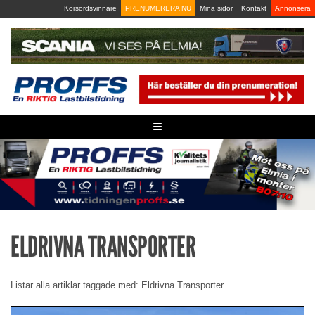
Skip
Korsordsvinnare
PRENUMERERA NU
Mina sidor
Kontakt
Annonsera
to
content
≡
ELDRIVNA TRANSPORTER
Listar alla artiklar taggade med: Eldrivna Transporter