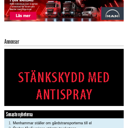
Annonser
Senaste nyheterna
Menhammar ställer om gårdstransporterna till el