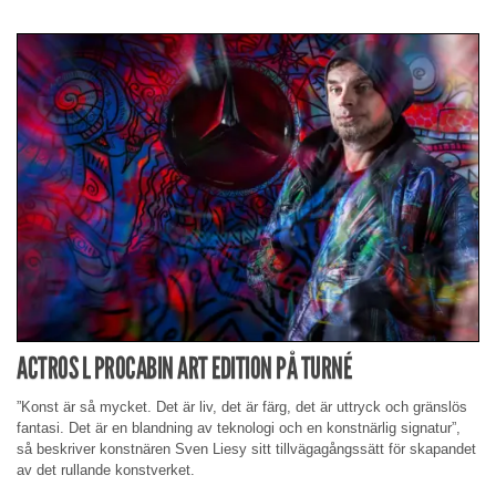
ACTROS L PROCABIN ART EDITION PÅ TURNÉ
”Konst är så mycket. Det är liv, det är färg, det är uttryck och gränslös
fantasi. Det är en blandning av teknologi och en konstnärlig signatur”,
så beskriver konstnären Sven Liesy sitt tillvägagångssätt för skapandet
av det rullande konstverket.