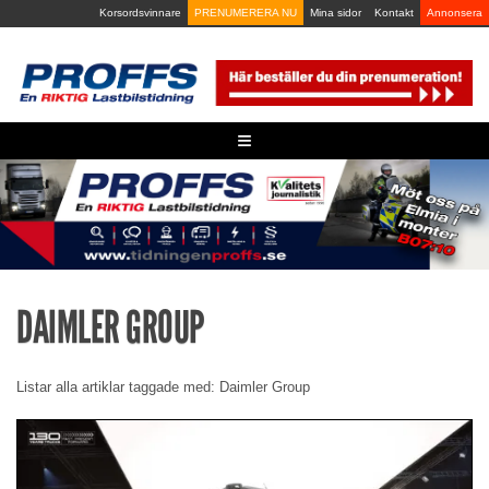
Skip
Korsordsvinnare
PRENUMERERA NU
Mina sidor
Kontakt
Annonsera
to
content
≡
DAIMLER GROUP
Listar alla artiklar taggade med: Daimler Group