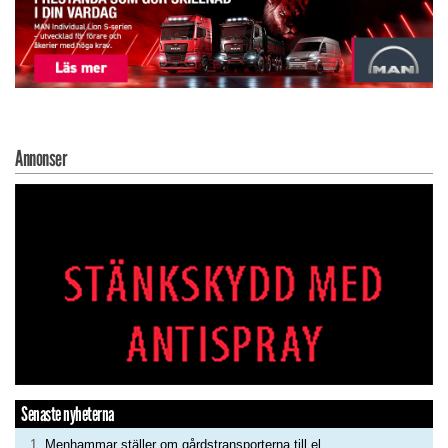
Annonser
Senaste nyheterna
Menhammar ställer om gårdstransporterna till el