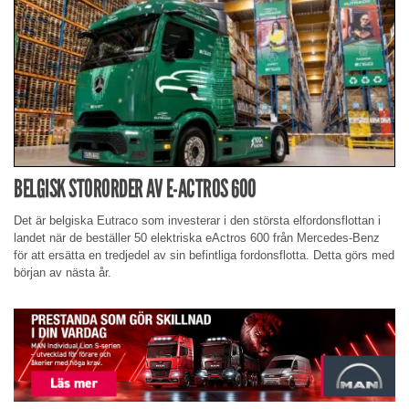
BELGISK STORORDER AV E-ACTROS 600
Det är belgiska Eutraco som investerar i den största elfordonsflottan i
landet när de beställer 50 elektriska eActros 600 från Mercedes-Benz
för att ersätta en tredjedel av sin befintliga fordonsflotta. Detta görs med
början av nästa år.