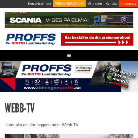
Skip
Korsordsvinnare
PRENUMERERA NU
Mina sidor
Kontakt
Annonsera
to
content
≡
WEBB-TV
Listar alla artiklar taggade med: Webb-TV