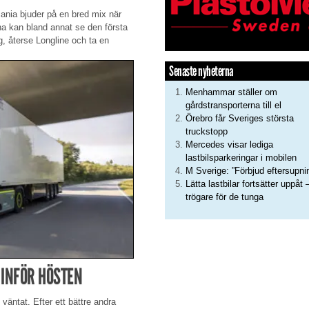
cania bjuder på en bred mix när
rna kan bland annat se den första
, återse Longline och ta en
Senaste nyheterna
Menhammar ställer om
gårdstransporterna till el
Örebro får Sveriges största
truckstopp
Mercedes visar lediga
lastbilsparkeringar i mobilen
M Sverige: ”Förbjud eftersupni
Lätta lastbilar fortsätter uppåt 
trögare för de tunga
 INFÖR HÖSTEN
väntat. Efter ett bättre andra