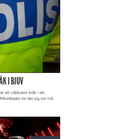
K I BJUV
r ett våldsamt bråk i ett
 Aftonbladet rör det sig om två