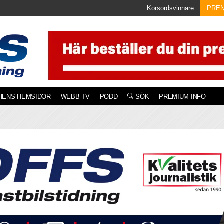
Korsordsvinnare
PRE
HENS HEMSIDOR
WEBB-TV
PODD
SÖK
PREMIUM INFO