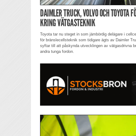
DAIMLER TRUCK, VOLVO OCH TOYOTA 
KRING VÄTGASTEKNIK
Toyota tar nu steget in som jämbördig delägare i cell
för bränslecellsteknik som tidigare ägts av Daimler T
syftar till att påskynda utvecklingen av vätgasdrivna br
andra tunga fordon.