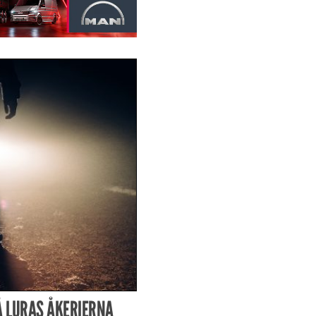
Å LURAS ÅKERIERNA