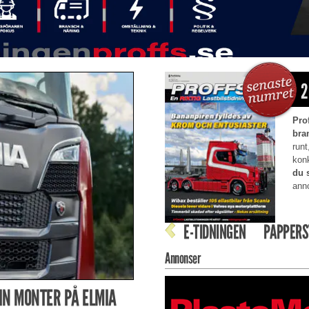
2
Pro
bra
runt
kon
du 
anno
E-TIDNINGEN
PAPPERS
Annonser
IN MONTER PÅ ELMIA