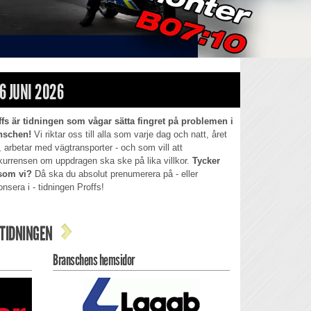
6 JUNI 2026
ffs är tidningen som vågar sätta fingret på problemen i
nschen!
Vi riktar oss till alla som varje dag och natt, året
, arbetar med vägtransporter - och som vill att
kurrensen om uppdragen ska ske på lika villkor.
Tycker
som vi?
Då ska du absolut prenumerera på - eller
nsera i - tidningen Proffs!
TIDNINGEN
Branschens hemsidor