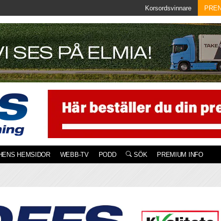
Korsordsvinnare
PRE
HENS HEMSIDOR
WEBB-TV
PODD
SÖK
PREMIUM INFO