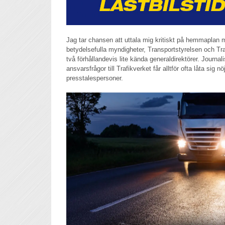
Jag tar chansen att uttala mig kritiskt på hemmaplan m
betydelsefulla myndigheter, Transportstyrelsen och Traf
två förhållandevis lite kända generaldirektörer. Journal
ansvarsfrågor till Trafikverket får alltför ofta låta sig n
presstalespersoner.