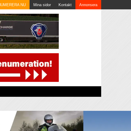
NUMERERA NU
Mina sidor
Kontakt
Annonsera