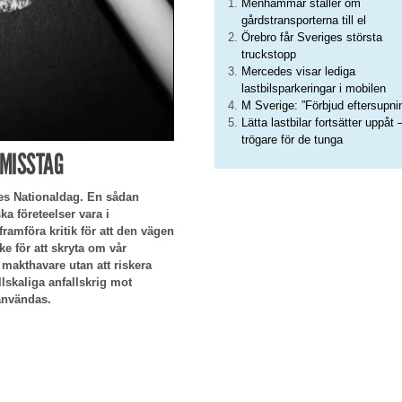
Menhammar ställer om
gårdstransporterna till el
Örebro får Sveriges största
truckstopp
Mercedes visar lediga
lastbilsparkeringar i mobilen
M Sverige: ”Förbjud eftersupni
Lätta lastbilar fortsätter uppåt 
trögare för de tunga
 MISSTAG
ges Nationaldag. En sådan
a företeelser vara i
framföra kritik för att den vägen
e för att skryta om vår
 makthavare utan att riskera
llskaliga anfallskrig mot
 användas.