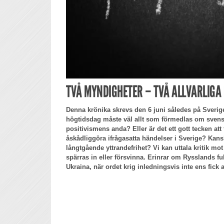
TVÅ MYNDIGHETER – TVÅ ALLVARLIGA
Denna krönika skrevs den 6 juni således på Sveri
högtidsdag måste väl allt som förmedlas om svensk
positivismens anda? Eller är det ett gott tecken att 
åskådliggöra ifrågasatta händelser i Sverige? Kansk
långtgående yttrandefrihet? Vi kan uttala kritik mot
spärras in eller försvinna. Erinrar om Rysslands fu
Ukraina, när ordet krig inledningsvis inte ens fick