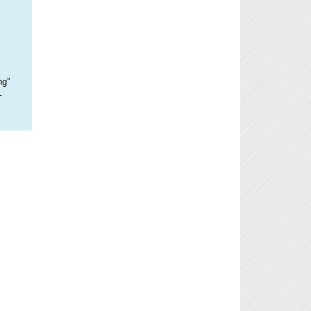
ng”
–